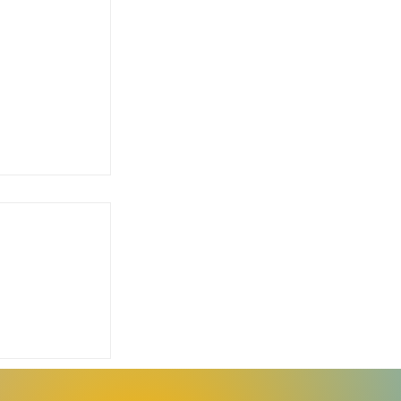
o reforça
ção e
e sobre a