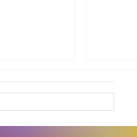
inda Brasil cobra
Agosto Dourad
elhorias para
a conscientiza
omunidades de
amplia o debat