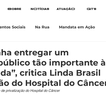
Sobre
nOtícias
atuaçãO
Gt's
ntos Sociais
Na Rua
Mandata em Ação
nha entregar um
úblico tão importante à
ada”, critica Linda Brasil
ão do Hospital do Cânce
o de privatização do Hospital do Câncer