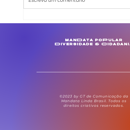
Escreva um comentário
Linda Brasil apresenta
L
projeto de lei que veda
m
cláusula de barreira em
c
concursos públicos
M
manData poPular
estaduais
e
Diversidade & Cidadani
©2023 by GT de Comunicação da
Mandata Linda Brasil. Todos os
direitos criativos reservados.