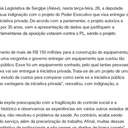
Legislativa de Sergipe (Alese), nesta terça-feira, 26, a deputada 
 sua indignação com o projeto do Poder Executivo que visa entregar a
ciativa privada. De acordo com a parlamentar, o projeto autoriza a 
por 35 anos, sem a apresentação de dados que justifiquem a 
rlamentares da oposição votaram contra o PL, sendo o projeto 
imento de mais de R$ 150 milhões para a construção do equipamento,
 uma vergonha o governo entregar um equipamento que custou tão 
o público. Esse foi um equipamento sonhado, pelo qual tantas pessoas
a vai ser entregue à iniciativa privada. Trata-se de um projeto de um
estudo de custos para comparar como seria se a iniciativa pública 
 vantagens da iniciativa privada”, ressaltou, com indignação, a 
da expõe preocupação com a fragilização do controle social e a 
o histórico e observamos as experiências em vários outros estados d
ca, não resolveu o problema da saúde. Ao contrário, acaba sendo 
do serviço, além da precarização do trabalho. Afinal, muitas dessas 
titativo de profissionais e não pagam os direitos de forma correta”, 