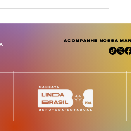
inda Brasil cobra
Agosto Dourad
elhorias para
a conscientiza
omunidades de
amplia o debat
uculanduba e Ouricuri,
importância d
acompanhe nossa man
m Estância
aleitamento h
a