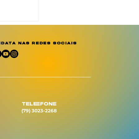
o reforça
ção e
e sobre a
o
data nas redes sociais
umano
telEfone
(79) 3023-2268