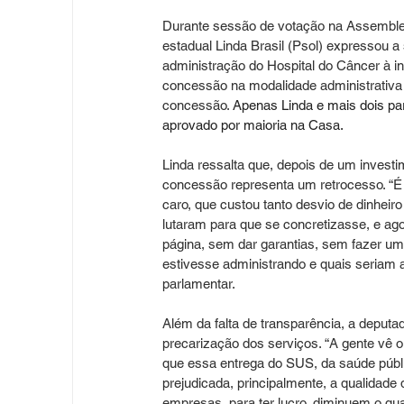
Durante sessão de votação na Assembleia 
estadual Linda Brasil (Psol) expressou a
administração do Hospital do Câncer à ini
concessão na modalidade administrativa 
concessão. 
Apenas Linda e mais dois pa
aprovado por maioria na Casa. 
Linda ressalta que, depois de um invest
concessão representa um retrocesso. “É
caro, que custou tanto desvio de dinheir
lutaram para que se concretizasse, e agor
página, sem dar garantias, sem fazer um 
estivesse administrando e quais seriam as
parlamentar.
Além da falta de transparência, a deputa
precarização dos serviços. “A gente vê 
que essa entrega do SUS, da saúde públi
prejudicada, principalmente, a qualidade 
empresas, para ter lucro, diminuem o quan