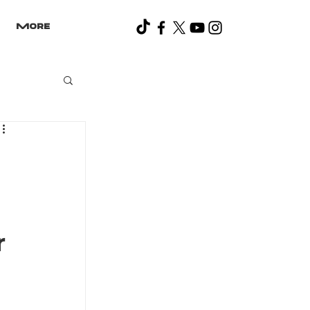
More
r