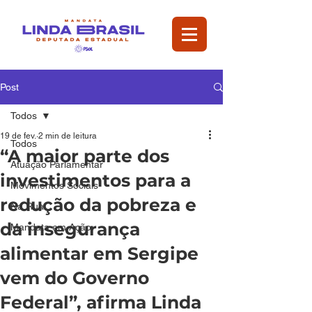
Post
Todos
19 de fev.
2 min de leitura
Todos
“A maior parte dos
Atuação Parlamentar
investimentos para a
Movimentos Sociais
redução da pobreza e
Na Rua
da insegurança
Mandata em Ação
alimentar em Sergipe
vem do Governo
Federal”, afirma Linda