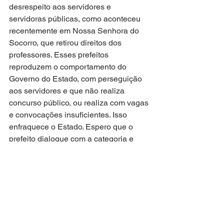
desrespeito aos servidores e 
servidoras públicas, como aconteceu 
recentemente em Nossa Senhora do 
Socorro, que retirou direitos dos 
professores. Esses prefeitos 
reproduzem o comportamento do 
Governo do Estado, com perseguição 
aos servidores e que não realiza 
concurso público, ou realiza com vagas 
e convocações insuficientes. Isso 
enfraquece o Estado. Espero que o 
prefeito dialogue com a categoria e 
reveja esse plano construído sem a 
participação dos servidores”, 
argumentou Linda Brasil.
Atuação Parlamentar