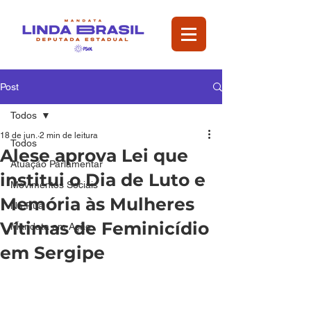
Post
Todos
18 de jun.
2 min de leitura
Todos
Alese aprova Lei que
Atuação Parlamentar
institui o Dia de Luto e
Movimentos Sociais
Memória às Mulheres
Na Rua
Vítimas de Feminicídio
Mandata em Ação
em Sergipe