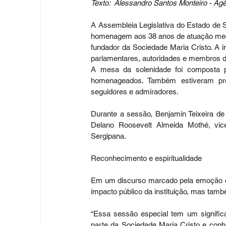
Texto: 
 Alessandro Santos Monteiro
 - Ag
A Assembleia Legislativa do Estado de Se
homenagem aos 38 anos de atuação mediún
fundador da Sociedade Maria Cristo. A ini
parlamentares, autoridades e membros da
A mesa da solenidade foi composta p
homenageados. Também estiveram pres
seguidores e admiradores.
Durante a sessão, Benjamin Teixeira de
Delano Roosevelt Almeida Mothé, vice-
Sergipana.
Reconhecimento e espiritualidade
Em um discurso marcado pela emoção e p
impacto público da instituição, mas tamb
“Essa sessão especial tem um significa
parte da Sociedade Maria Cristo e conhe