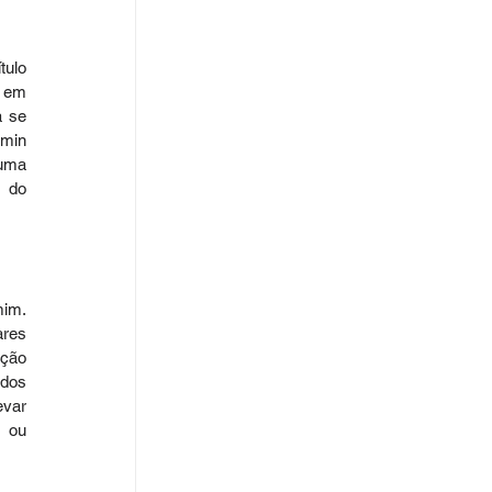
ulo 
 em 
 se 
min 
uma 
 do 
im. 
res 
ção 
dos 
var 
 ou 