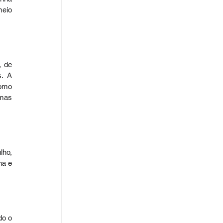
eio 
 de 
. A 
omo 
mas 
ho, 
a e 
o o 