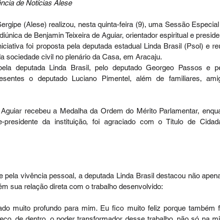
ência de Notícias Alese
rgipe (Alese) realizou, nesta quinta-feira (9), uma Sessão Especial
ica de Benjamin Teixeira de Aguiar, orientador espiritual e preside
ciativa foi proposta pela deputada estadual Linda Brasil (Psol) e reu
 sociedade civil no plenário da Casa, em Aracaju.
ela deputada Linda Brasil, pelo deputado Georgeo Passos e pe
entes o deputado Luciano Pimentel, além de familiares, amig
 Aguiar recebeu a Medalha da Ordem do Mérito Parlamentar, enqua
presidente da instituição, foi agraciado com o Título de Cidada
ela vivência pessoal, a deputada Linda Brasil destacou não apena
ém sua relação direta com o trabalho desenvolvido:
do muito profundo para mim. Eu fico muito feliz porque também f
ço, de dentro, o poder transformador desse trabalho, não só na mi