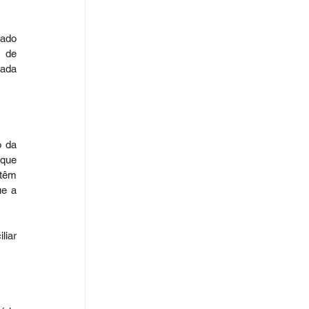
ado 
 de 
ada 
 da 
que 
têm 
e a 
iar 