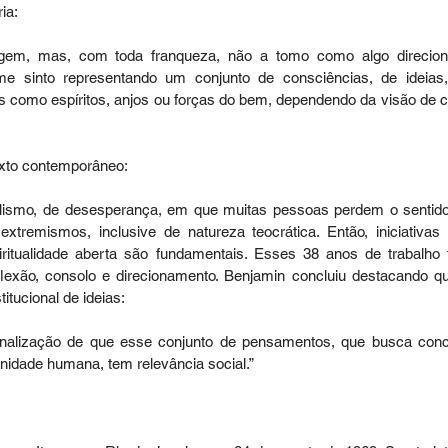
ria:
gem, mas, com toda franqueza, não a tomo como algo direcion
 sinto representando um conjunto de consciências, de ideias,
 como espíritos, anjos ou forças do bem, dependendo da visão de c
exto contemporâneo:
iilismo, de desesperança, em que muitas pessoas perdem o sentido
remismos, inclusive de natureza teocrática. Então, iniciativas 
piritualidade aberta são fundamentais. Esses 38 anos de trabalho 
flexão, consolo e direcionamento. Benjamin concluiu destacando qu
tucional de ideias:
alização de que esse conjunto de pensamentos, que busca concil
gnidade humana, tem relevância social.”