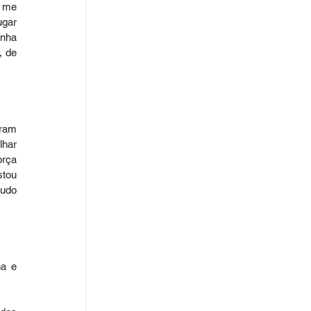
 me 
gar 
nha 
 de 
ram 
har 
rça 
tou 
udo 
a e 