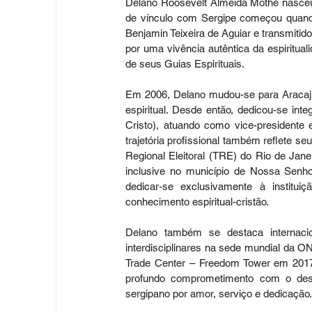
Delano Roosevelt Almeida Mothé nasceu e
de vínculo com Sergipe começou quand
Benjamin Teixeira de Aguiar e transmitido
por uma vivência autêntica da espiritual
de seus Guias Espirituais.
Em 2006, Delano mudou-se para Aracaju,
espiritual. Desde então, dedicou-se int
Cristo), atuando como vice-presidente e
trajetória profissional também reflete 
Regional Eleitoral (TRE) do Rio de Jane
inclusive no município de Nossa Senho
dedicar-se exclusivamente à institui
conhecimento espiritual-cristão.
Delano também se destaca internacio
interdisciplinares na sede mundial da O
Trade Center – Freedom Tower em 2017
profundo comprometimento com o desen
sergipano por amor, serviço e dedicação.