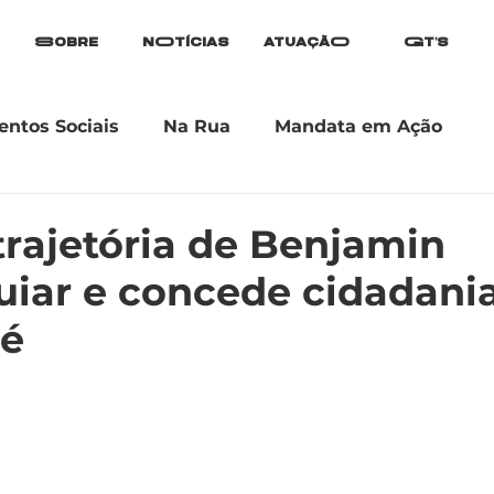
Sobre
nOtícias
atuaçãO
Gt's
ntos Sociais
Na Rua
Mandata em Ação
trajetória de Benjamin
uiar e concede cidadani
hé