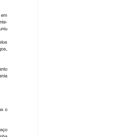
 em 
nte-
niu 
los 
os, 
nto 
nia 
s o 
aço 
nha 