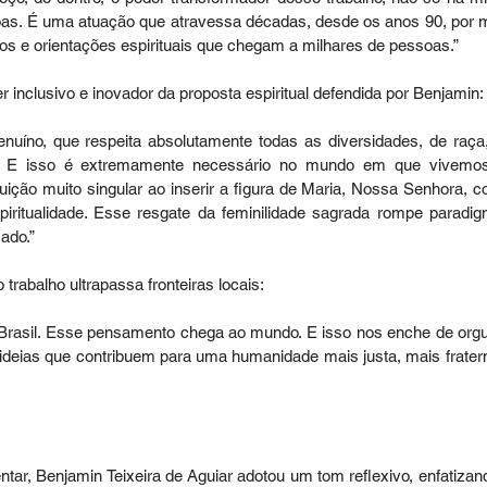
oas. É uma atuação que atravessa décadas, desde os anos 90, por m
vros e orientações espirituais que chegam a milhares de pessoas.”
 inclusivo e inovador da proposta espiritual defendida por Benjamin:
nuíno, que respeita absolutamente todas as diversidades, de raça,
o. E isso é extremamente necessário no mundo em que vivemos
uição muito singular ao inserir a figura de Maria, Nossa Senhora, c
ritualidade. Esse resgate da feminilidade sagrada rompe paradig
zado.”
trabalho ultrapassa fronteiras locais:
Brasil. Esse pensamento chega ao mundo. E isso nos enche de orgul
eias que contribuem para uma humanidade mais justa, mais fratern
ar, Benjamin Teixeira de Aguiar adotou um tom reflexivo, enfatizand