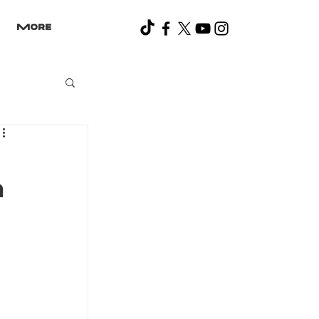
More
a