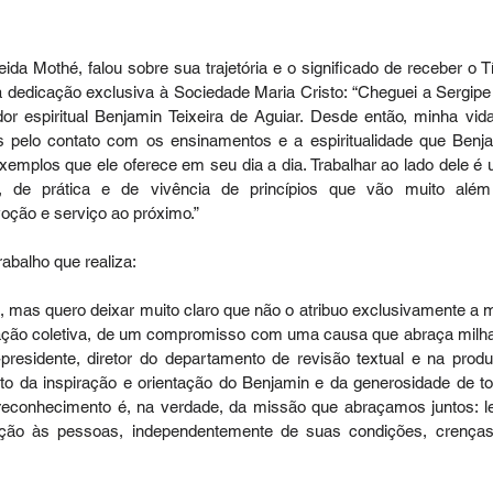
 Mothé, falou sobre sua trajetória e o significado de receber o Tít
 dedicação exclusiva à Sociedade Maria Cristo: “Cheguei a Sergipe
or espiritual Benjamin Teixeira de Aguiar. Desde então, minha vida
 pelo contato com os ensinamentos e a espiritualidade que Benja
xemplos que ele oferece em seu dia a dia. Trabalhar ao lado dele é 
e, de prática e de vivência de princípios que vão muito além
voção e serviço ao próximo.”
abalho que realiza:
, mas quero deixar muito claro que não o atribuo exclusivamente a m
ação coletiva, de um compromisso com uma causa que abraça milha
esidente, diretor do departamento de revisão textual e na produ
ruto da inspiração e orientação do Benjamin e da generosidade de to
reconhecimento é, na verdade, da missão que abraçamos juntos: le
ção às pessoas, independentemente de suas condições, crenças