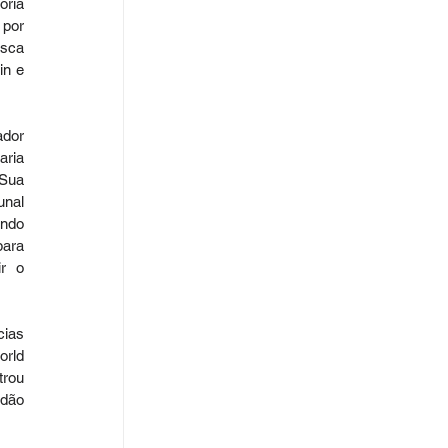
ria 
por 
sca 
n e 
dor 
ria 
Sua 
nal 
ndo 
ara 
r o 
ias 
rld 
rou 
dão 