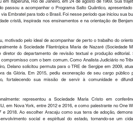
m Itaperuna, Rio de Janeiro, em 24 de agosto de 1969. Sua trajetó
o passou a acompanhar o Programa Salto Quântico, apresentado 
 via Embratel para todo o Brasil. Foi nesse período que iniciou sua bu
idade cristã, inspirada nos ensinamentos e na orientação de Benjami
 motivado pelo ideal de acompanhar de perto o trabalho do orienta
egralmente à Sociedade Filantrópica Maria de Nazaré (Sociedade Ma
 diretor do departamento de revisão textual e produção editorial. 
seu compromisso com o bem comum. Como Analista Judiciário no Tribu
iro, Delano solicitou permuta para o TRE de Sergipe em 2009, atua
ra da Glória. Em 2015, pediu exoneração de seu cargo público p
ção, fortalecendo sua missão de servir à comunidade e difundi
nalmente: representou a Sociedade Maria Cristo em conferênc
NU, em Nova York, entre 2012 e 2016, e como palestrante no One Wo
 e 2018. Ao escolher Aracaju como sua terra de adoção, demonst
volvimento social e espiritual do estado, tornando-se um cida