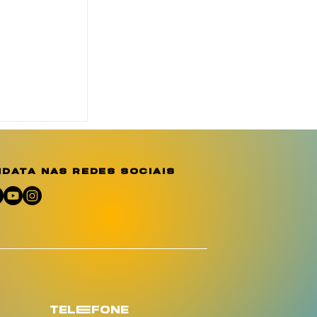
o reforça
ção e
e sobre a
o
data nas redes sociais
umano
telEfone