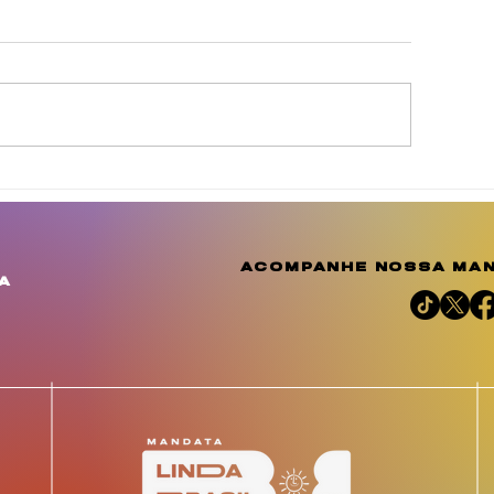
inda Brasil cobra
Agosto Dourad
elhorias para
a conscientiza
omunidades de
amplia o debat
uculanduba e Ouricuri,
importância d
acompanhe nossa man
m Estância
aleitamento h
a