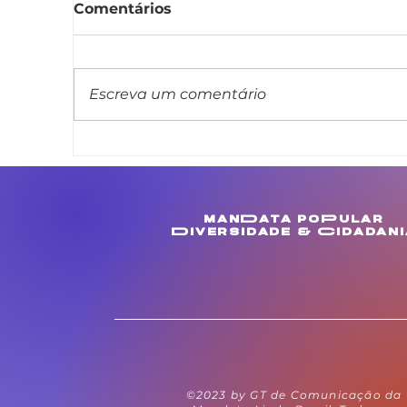
Comentários
Escreva um comentário
Linda Brasil apresenta
L
projeto de lei que veda
m
cláusula de barreira em
c
concursos públicos
M
manData poPular
estaduais
e
Diversidade & Cidadani
©2023 by GT de Comunicação da