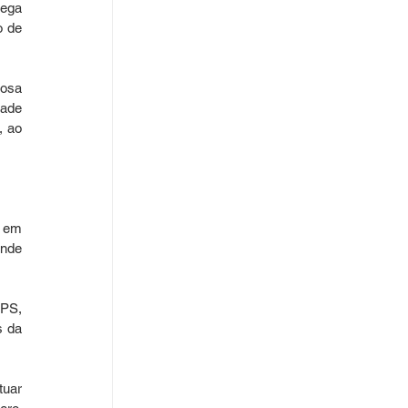
ega 
 de 
osa 
ade 
 ao 
 em 
nde 
PS, 
 da 
uar 