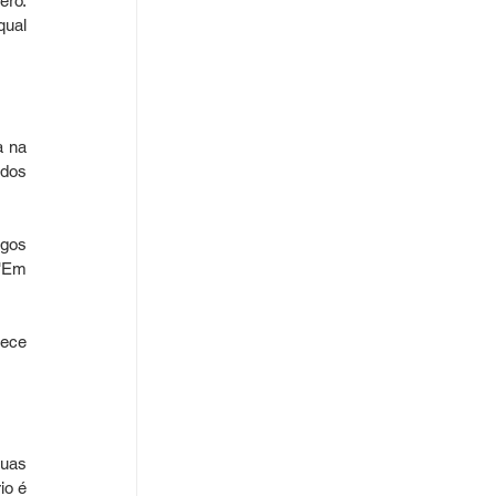
ro. 
ual 
 na 
dos 
gos 
"Em 
ece 
uas 
o é 