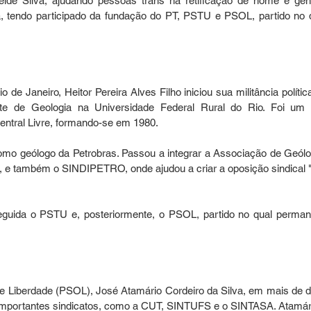
de Silva, ajudando pessoas trans na retificação de nome e gêne
ia, tendo participado da fundação do PT, PSTU e PSOL, partido no q
de Janeiro, Heitor Pereira Alves Filho iniciou sua militância política
e de Geologia na Universidade Federal Rural do Rio. Foi um 
ntral Livre, formando-se em 1980.
mo geólogo da Petrobras. Passou a integrar a Associação de Geólo
, e também o SINDIPETRO, onde ajudou a criar a oposição sindical 
eguida o PSTU e, posteriormente, o PSOL, partido no qual perman
e Liberdade (PSOL), José Atamário Cordeiro da Silva, em mais de d
de importantes sindicatos, como a CUT, SINTUFS e o SINTASA. Atamári