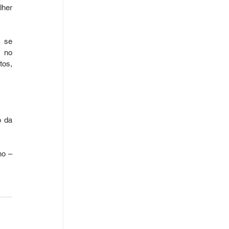
her 
 se 
 no 
os, 
 da 
o – 