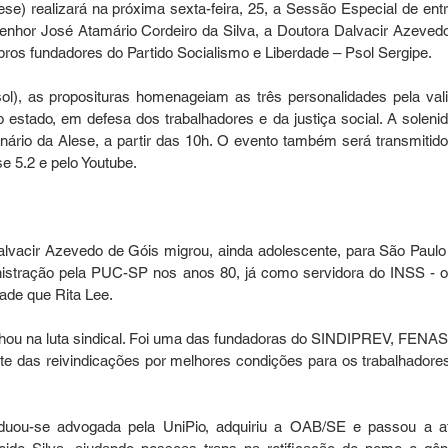
se) realizará na próxima sexta-feira, 25, a Sessão Especial de entr
enhor José Atamário Cordeiro da Silva, a Doutora Dalvacir Azevedo
bros fundadores do Partido Socialismo e Liberdade – Psol Sergipe.
ol), as proposituras homenageiam as três personalidades pela vali
 no estado, em defesa dos trabalhadores e da justiça social. A solenid
nário da Alese, a partir das 10h. O evento também será transmitido,
e 5.2 e pelo Youtube.
alvacir Azevedo de Góis migrou, ainda adolescente, para São Paulo
istração pela PUC-SP nos anos 80, já como servidora do INSS - o
ade que Rita Lee.
hou na luta sindical. Foi uma das fundadoras do SINDIPREV, FENAS
e das reivindicações por melhores condições para os trabalhadores
uou-se advogada pela UniPio, adquiriu a OAB/SE e passou a at