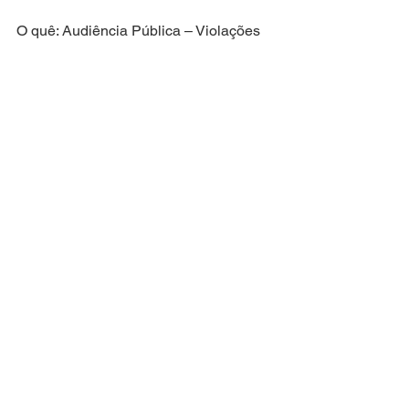
O quê: Audiência Pública – Violações 
de Direitos Humanos em Ações 
Policiais
Quando: Terça-feira, 15, às 14h30
Onde: Sala das Comissões da Alese – 
Av. Ivo do Prado, s/n – Palácio Gov. 
João Alves Filho – Centro
Mandata em Ação
Atuação Parlamentar
Ver tudo
Posts recentes