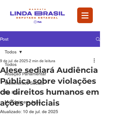
Post
Todos
9 de jul. de 2025
2 min de leitura
Todos
Alese sediará Audiência
Atuação Parlamentar
Pública sobre violações
Movimentos Sociais
de direitos humanos em
Na Rua
ações policiais
Mandata em Ação
Atualizado:
10 de jul. de 2025