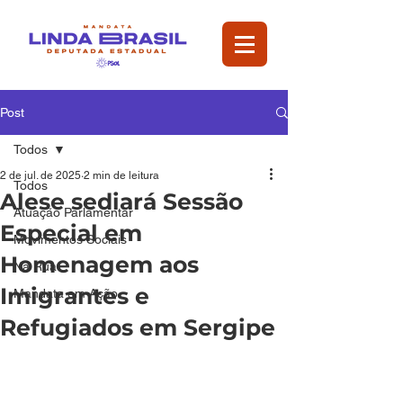
Post
Todos
2 de jul. de 2025
2 min de leitura
Todos
Alese sediará Sessão
Atuação Parlamentar
Especial em
Movimentos Sociais
Homenagem aos
Na Rua
Imigrantes e
Mandata em Ação
Refugiados em Sergipe