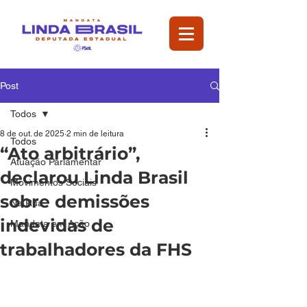
Post
Todos
8 de out. de 2025
2 min de leitura
Todos
“Ato arbitrário”,
Atuação Parlamentar
declarou Linda Brasil
Movimentos Sociais
sobre demissões
Na Rua
indevidas de
Mandata em Ação
trabalhadores da FHS