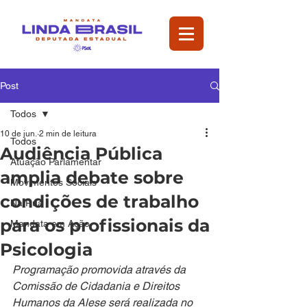
Post
Todos
10 de jun.
2 min de leitura
Todos
Audiência Pública
Atuação Parlamentar
amplia debate sobre
Movimentos Sociais
condições de trabalho
Na Rua
para os profissionais da
Mandata em Ação
Psicologia
Programação promovida através da 
Comissão de Cidadania e Direitos 
Humanos da Alese será realizada no 