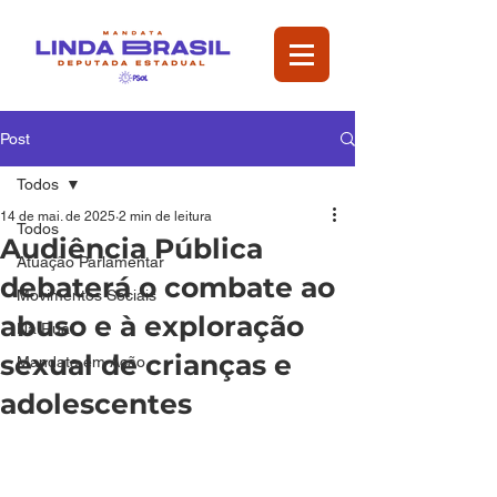
Post
Todos
14 de mai. de 2025
2 min de leitura
Todos
Audiência Pública
Atuação Parlamentar
debaterá o combate ao
Movimentos Sociais
abuso e à exploração
Na Rua
sexual de crianças e
Mandata em Ação
adolescentes