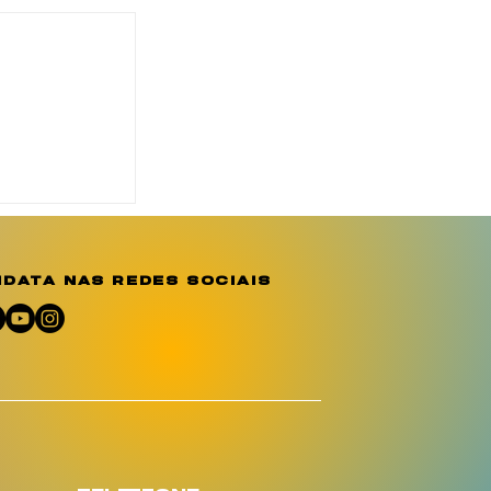
eridades
a
emória e
 por
data nas redes sociais
em Sergipe