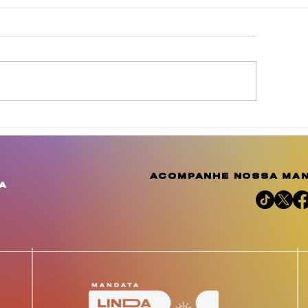
gosto Dourado reforça
Julho das Mulh
 conscientização e
Negras celebr
mplia o debate sobre a
resistência, m
mportância do
reafirma a luta
acompanhe nossa man
leitamento humano
justiça social 
a