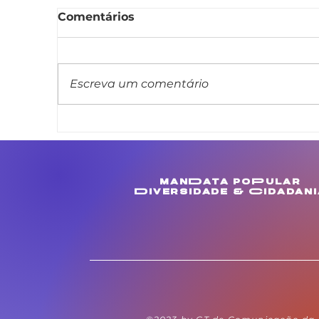
Comentários
Escreva um comentário
Linda Brasil cobra
A
melhorias para
a
comunidades de
a
Muculanduba e Ouricuri,
i
manData poPular
em Estância
a
Diversidade & Cidadani