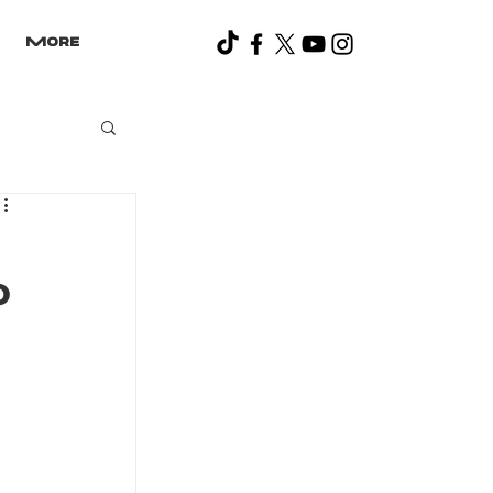
More
o