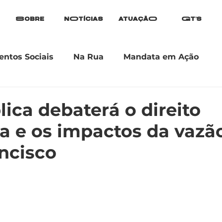
Sobre
nOtícias
atuaçãO
Gt's
ntos Sociais
Na Rua
Mandata em Ação
ica debaterá o direito
 e os impactos da vazã
ncisco