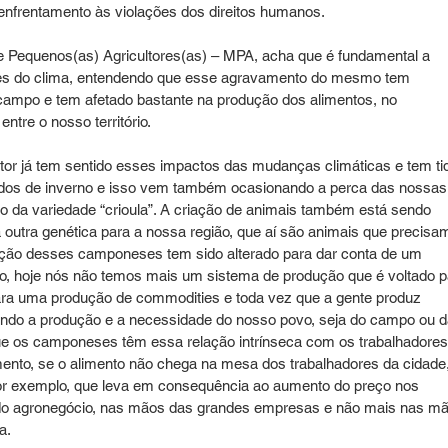
enfrentamento às violações dos direitos humanos.
 Pequenos(as) Agricultores(as) – MPA, acha que é fundamental a 
ões do clima, entendendo que esse agravamento do mesmo tem 
campo e tem afetado bastante na produção dos alimentos, no 
ntre o nosso território.
tor já tem sentido esses impactos das mudanças climáticas e tem ti
odos de inverno e isso vem também ocasionando a perca das nossas
 da variedade “crioula”. A criação de animais também está sendo 
 outra genética para a nossa região, que aí são animais que precisa
ção desses camponeses tem sido alterado para dar conta de um 
tão, hoje nós não temos mais um sistema de produção que é voltado p
ara uma produção de commodities e toda vez que a gente produz 
ando a produção e a necessidade do nosso povo, seja do campo ou d
ue os camponeses têm essa relação intrínseca com os trabalhadores
mento, se o alimento não chega na mesa dos trabalhadores da cidade,
por exemplo, que leva em consequência ao aumento do preço nos 
o agronegócio, nas mãos das grandes empresas e não mais nas mã
a.