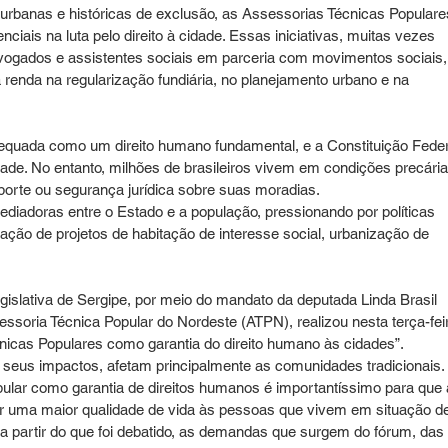
rbanas e históricas de exclusão, as Assessorias Técnicas Populare
is na luta pelo direito à cidade. Essas iniciativas, muitas vezes 
advogados e assistentes sociais em parceria com movimentos sociais,
enda na regularização fundiária, no planejamento urbano e na 
equada como um direito humano fundamental, e a Constituição Feder
dade. No entanto, milhões de brasileiros vivem em condições precária
orte ou segurança jurídica sobre suas moradias.
adoras entre o Estado e a população, pressionando por políticas 
ração de projetos de habitação de interesse social, urbanização de 
gislativa de Sergipe, por meio do mandato da deputada Linda Brasil 
soria Técnica Popular do Nordeste (ATPN), realizou nesta terça-fei
cnicas Populares como garantia do direito humano às cidades”.
 seus impactos, afetam principalmente as comunidades tradicionais. 
opular como garantia de direitos humanos é importantíssimo para que 
ar uma maior qualidade de vida às pessoas que vivem em situação d
e a partir do que foi debatido, as demandas que surgem do fórum, das 