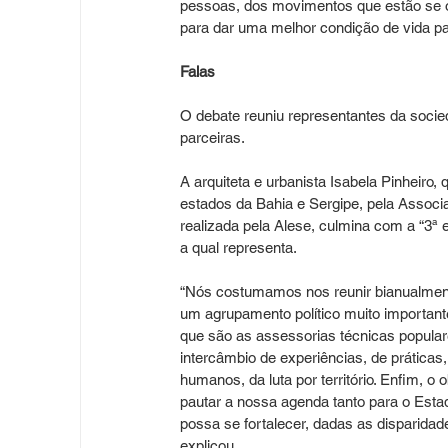
pessoas, dos movimentos que estão se o
para dar uma melhor condição de vida par
Falas
O debate reuniu representantes da socied
parceiras.
A arquiteta e urbanista Isabela Pinhei
estados da Bahia e Sergipe, pela Associ
realizada pela Alese, culmina com a “3ª
a qual representa.
“Nós costumamos nos reunir bianualmente
um agrupamento político muito importante,
que são as assessorias técnicas populare
intercâmbio de experiências, de práticas,
humanos, da luta por território. Enfim, 
pautar a nossa agenda tanto para o Estad
possa se fortalecer, dadas as disparida
explicou.