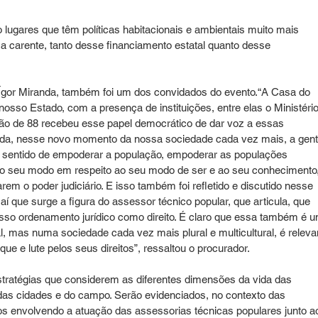
 lugares que têm políticas habitacionais e ambientais muito mais 
a carente, tanto desse financiamento estatal quanto desse 
Ígor Miranda, também foi um dos convidados do evento.“A Casa do 
nosso Estado, com a presença de instituições, entre elas o Ministério
ção de 88 recebeu esse papel democrático de dar voz a essas 
rada, nesse novo momento da nossa sociedade cada vez mais, a gent
sentido de empoderar a população, empoderar as populações 
do seu modo em respeito ao seu modo de ser e ao seu conhecimento,
rem o poder judiciário. E isso também foi refletido e discutido nesse 
aí que surge a figura do assessor técnico popular, que articula, que 
osso ordenamento jurídico como direito. É claro que essa também é 
l, mas numa sociedade cada vez mais plural e multicultural, é releva
que e lute pelos seus direitos”, ressaltou o procurador.
stratégias que considerem as diferentes dimensões da vida das 
 das cidades e do campo. Serão evidenciados, no contexto das 
os envolvendo a atuação das assessorias técnicas populares junto a