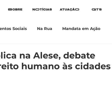
Sobre
nOtícias
atuaçãO
Gt's
ntos Sociais
Na Rua
Mandata em Ação
ica na Alese, debate
ireito humano às cidades