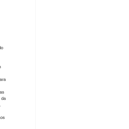
do 
 
m 
ara 
as 
 da 
 
os 