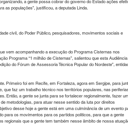
rganizando, a gente possa cobrar do governo do Estado ações efeti
a as populações”, justificou, a deputada Linda.
ade civil, do Poder Público, pesquisadores, movimentos sociais e 
ro, que vem acompanhando a execução do Programa Cisternas nos 
ação Programa “1 milhão de Cisternas”, salientou que esta Audiência
 edição do Fórum de Assessoria Técnica Popular do Nordeste”, entida
. Primeiro foi em Recife, em Fortaleza, agora em Sergipe, para junt
 que faz um trabalho técnico nos territórios populares, nas periferias
s. Então, a gente se junta para se fortalecer regionalmente, fazer u
 de metodologias, para atuar nesse sentido da luta por direitos 
o objetivo desse hoje a gente está em uma culminância de um evento p
o para os movimentos para os partidos políticos, para que a gente 
des regionais que a gente tem também nesse âmbito de nossa atuaçã