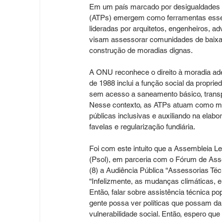
Em um país marcado por desigualdades u
(ATPs) emergem como ferramentas essencia
lideradas por arquitetos, engenheiros, 
visam assessorar comunidades de baixa r
construção de moradias dignas.
A ONU reconhece o direito à moradia ad
de 1988 inclui a função social da proprie
sem acesso a saneamento básico, transp
Nesse contexto, as ATPs atuam como medi
públicas inclusivas e auxiliando na elabo
favelas e regularização fundiária.
Foi com este intuito que a Assembleia Le
(Psol), em parceria com o Fórum de Asses
(8) a Audiência Pública “Assessorias Té
“Infelizmente, as mudanças climáticas, e
Então, falar sobre assistência técnica p
gente possa ver políticas que possam d
vulnerabilidade social. Então, espero qu