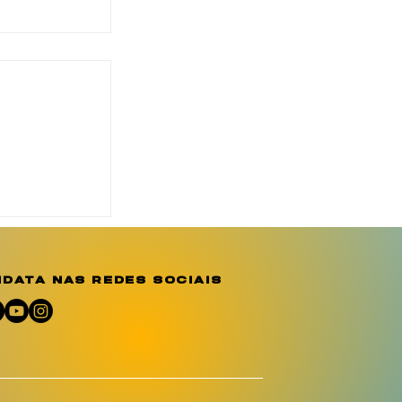
o reforça
ção e
e sobre a
o
data nas redes sociais
umano