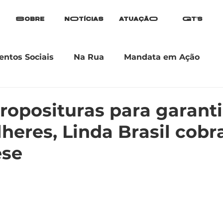
Sobre
nOtícias
atuaçãO
Gt's
ntos Sociais
Na Rua
Mandata em Ação
roposituras para garanti
lheres, Linda Brasil cobr
ese