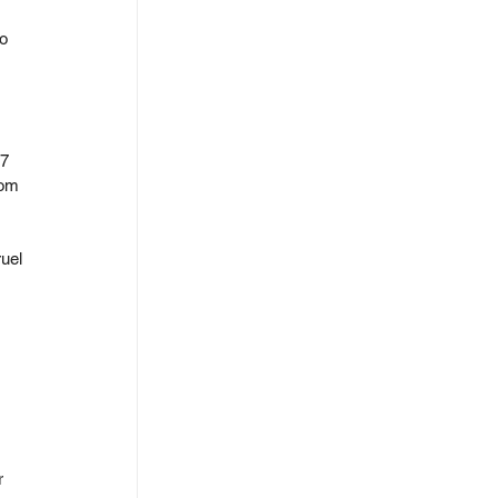
o 
7 
om 
uel 
 
 
r 