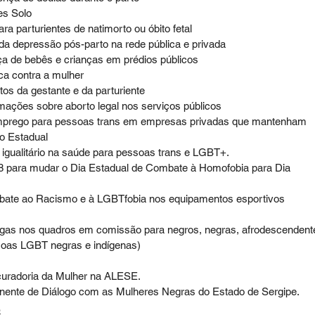
es Solo
ra parturientes de natimorto ou óbito fetal
da depressão pós-parto na rede pública e privada
ça de bebês e crianças em prédios públicos
ica contra a mulher
itos da gestante e da parturiente
rmações sobre aborto legal nos serviços públicos
mprego para pessoas trans em empresas privadas que mantenham 
o Estadual
 igualitário na saúde para pessoas trans e LGBT+.
008 para mudar o Dia Estadual de Combate à Homofobia para Dia 
Combate ao Racismo e à LGBTfobia nos equipamentos esportivos
gas nos quadros em comissão para negros, negras, afrodescendent
ssoas LGBT negras e indígenas)
ocuradoria da Mulher na ALESE.
nente de Diálogo com as Mulheres Negras do Estado de Sergipe.
o