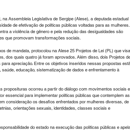
, na Assembleia Legislativa de Sergipe (Alese), a deputada estadual 
sidade de efetivação de políticas públicas voltadas para as mulheres.
ntra a violência de gênero e pela redução das desigualdades são 
s que promovam transformações sociais.   
os de mandata, protocolou na Alese 25 Projetos de Lei (PL) que vis
es, dos quais quatro já foram aprovados. Além disso, dois Projetos de
ra apreciação. Entre os objetivos inseridos nessas propostas est
saúde, educação, sistematização de dados e enfrentamento à 
as proposituras ocorreu a partir do diálogo com movimentos sociais e
tor essencial para implementar políticas públicas que contemplem as
em consideração os desafios enfrentados por mulheres diversas, de 
tnias, orientações sexuais, identidades, classes sociais e 
sponsabilidade do estado na execução das políticas públicas e apela