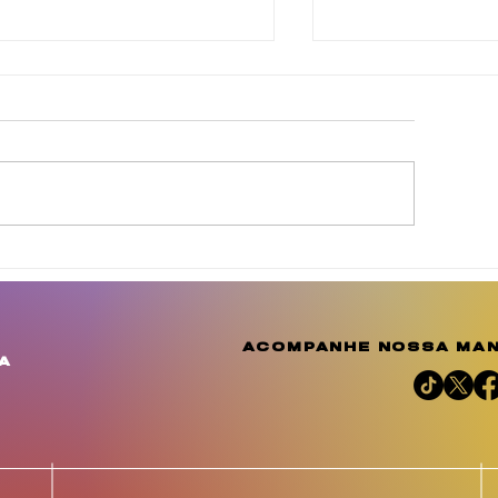
inda Brasil cobra
Agosto Dourad
elhorias para
a conscientiza
omunidades de
amplia o debat
uculanduba e Ouricuri,
importância d
acompanhe nossa man
m Estância
aleitamento h
a