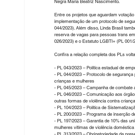
Negra Maria Beatriz Nascimento. 
Entre os projetos que aguardam votação e
implementação de um protocolo de segura
044/2023). Além disso, Linda Brasil ta
reserva de vagas para pessoas trans em
026/2023) e o Estatuto LGBTI+ (PL 001/
Confira a relação completa dos PLs volt
- PL 043/2023 – Política estadual de em
- PL 044/2023 – Protocolo de segurança p
crianças e mulheres
- PL 045/2023 – Campanha de combate a
- PL 046/2023 – Comunicação aos órgãos
outras formas de violência contra crianç
- PL 104/2023 – Política de Sistematizaç
- PL 200/2023 – Programa de inserção d
- PL 197/2023 – Garantia de 10% das uni
mulheres vítimas de violência doméstica
- PL 313/2023 – Obrigatoriedade da pres