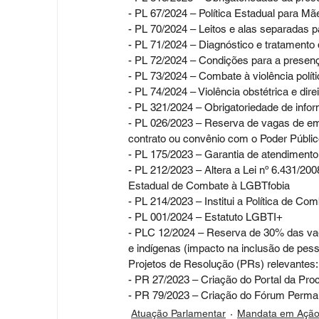
- PL 67/2024 – Política Estadual para Mã
- PL 70/2024 – Leitos e alas separadas pa
- PL 71/2024 – Diagnóstico e tratamento 
- PL 72/2024 – Condições para a presen
- PL 73/2024 – Combate à violência polít
- PL 74/2024 – Violência obstétrica e dire
- PL 321/2024 – Obrigatoriedade de info
- PL 026/2023 – Reserva de vagas de e
contrato ou convênio com o Poder Públic
- PL 175/2023 – Garantia de atendimento
- PL 212/2023 – Altera a Lei nº 6.431/2
Estadual de Combate à LGBTfobia
- PL 214/2023 – Institui a Política de 
- PL 001/2024 – Estatuto LGBTI+
- PLC 12/2024 – Reserva de 30% das va
e indígenas (impacto na inclusão de pe
Projetos de Resolução (PRs) relevantes:
- PR 27/2023 – Criação do Portal da Pr
- PR 79/2023 – Criação do Fórum Perma
Atuação Parlamentar
Mandata em Açã