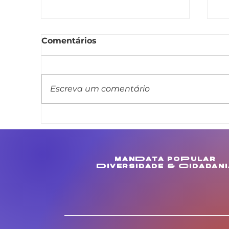
Comentários
Escreva um comentário
Linda Brasil apresenta
L
projeto de lei que veda
m
cláusula de barreira em
c
concursos públicos
M
manData poPular
estaduais
e
Diversidade & Cidadani