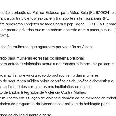
stão a criação da Política Estadual para Mães Solo (PL 67/2024) e 
nça contra violência sexual em transportes intermunicipais (PL 
mbém apresentou projetos voltados para a população LGBTQIA+, como
 empresas privadas que mantenham contrato com o poder público (
2024).
ados às mulheres, que aguardam por votação na Alese: 
prego para mulheres egressas do sistema prisional
ara enfrentar violências sexuais no transporte intermunicipal contra 
o machismo e valorização do protagonismo das mulheres
 de segurança pública sobre ocorrências de violência doméstica e 
as, adolescentes e mulheres nas instituições de ensino
ão de Dados Integrados de Violência Contra Mulher.
e mulheres em situação de violência doméstica no mercado de traba
dades de programas de loteamentos sociais e de habitação para 
ença de doulas durante o parto