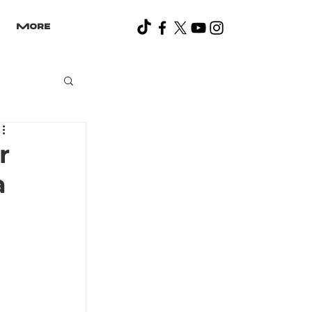
More
r
a