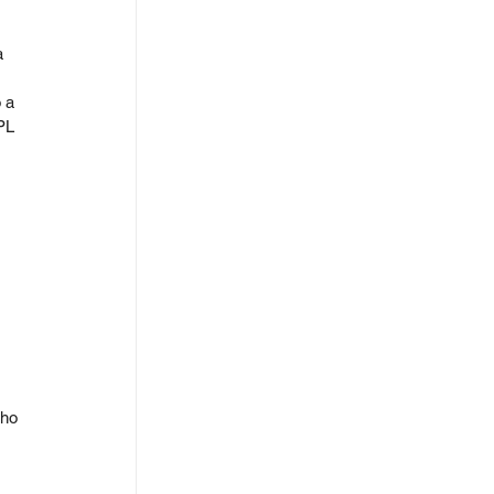
a 
 a 
PL 
lho