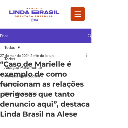
Post
Todos
27 de mar. de 2024
2 min de leitura
Todos
“Caso de Marielle é
Atuação Parlamentar
exemplo de como
Movimentos Sociais
funcionam as relações
Na Rua
perigosas que tanto
Mandata em Ação
denuncio aqui”, destaca
Linda Brasil na Alese