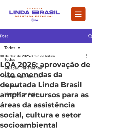
Post
Todos
30 de dez. de 2025
3 min de leitura
Todos
LOA 2026: aprovação de
Atuação Parlamentar
oito emendas da
Movimentos Sociais
deputada Linda Brasil
Na Rua
amplia recursos para as
Mandata em Ação
áreas da assistência
social, cultura e setor
socioambiental