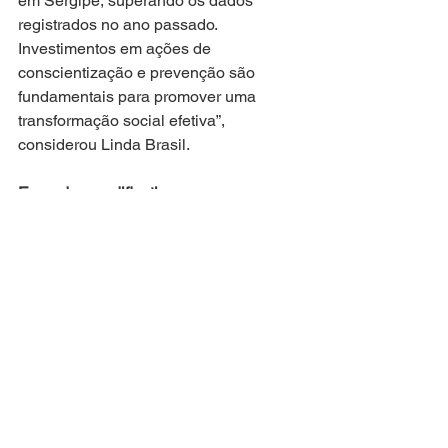
em Sergipe, superando os dados 
registrados no ano passado. 
Investimentos em ações de 
conscientização e prevenção são 
fundamentais para promover uma 
transformação social efetiva”, 
considerou Linda Brasil.
Emendas modificativas
Também foram aprovadas duas 
emendas modificativas, apresentadas 
pela parlamentar, ao Projeto de Lei nº 
292/2025, referente ao orçamento do 
Estado para 2026. A primeira delas 
fortalece políticas voltadas às pessoas 
idosas, articulando ações com 
instituições governamentais e não 
governamentais, promovendo 