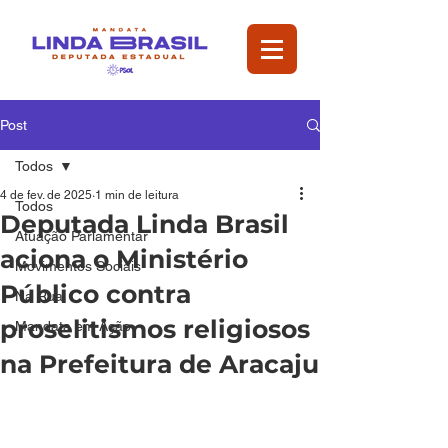
Post
Todos
4 de fev. de 2025
1 min de leitura
Todos
Deputada Linda Brasil
Atuação Parlamentar
aciona o Ministério
Movimentos Sociais
Público contra
Na Rua
proselitismos religiosos
Mandata em Ação
na Prefeitura de Aracaju