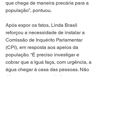
que chega de maneira precária para a 
população”, pontuou.
Após expor os fatos, Linda Brasil 
reforçou a necessidade de instalar a 
Comissão de Inquérito Parlamentar 
(CPI), em resposta aos apelos da 
população. “É preciso investigar e 
cobrar que a Iguá faça, com urgência, a 
água chegar à casa das pessoas. Não 
dá para ter as contas de água 
crescendo sem água nas torneiras”, 
concluiu.
Atuação Parlamentar