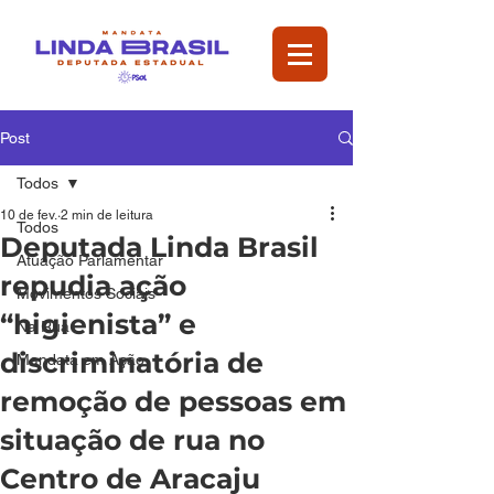
Post
Todos
10 de fev.
2 min de leitura
Todos
Deputada Linda Brasil
Atuação Parlamentar
repudia ação
Movimentos Sociais
“higienista” e
Na Rua
discriminatória de
Mandata em Ação
remoção de pessoas em
situação de rua no
Centro de Aracaju