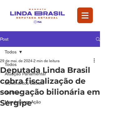
Post
Todos
29 de mai. de 2024
2 min de leitura
Todos
Deputada Linda Brasil
Atuação Parlamentar
cobra fiscalização de
Movimentos Sociais
sonegação bilionária em
Na Rua
Sergipe
Mandata em Ação