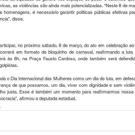
ricas, as violências são ainda mais potencializadas. “Neste 8 de mar
e homenagens, é necessário garantir políticas públicas efetivas par
ncia”, disse.
articipar, no próximo sábado, 8 de março, do ato em celebração ao 
correrá em formato de bloquinho de carnaval, reafirmando a luta 
será às 8h, na Praça Fausto Cardoso, onde também será defendid
olpistas.
a o Dia Internacional das Mulheres como um dia de luta, em defesa
ança de que possamos, um dia, viver com dignidade e sem violênc
ho justa. Esse é também um momento para reafirmarmos nossa l
ocracia”, afirmou a deputada estadual.
o