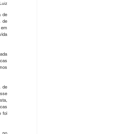
Luiz
 de 
 de 
 em 
ida 
ada 
cas 
mos 
 de 
sse 
ta, 
cas 
foi 
 no 