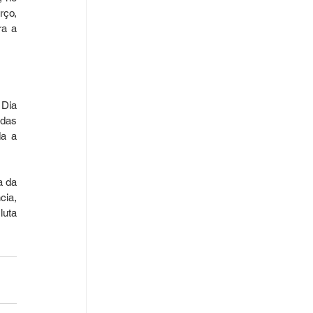
ço, 
a a 
Dia 
das 
a a 
 da 
ia, 
uta 