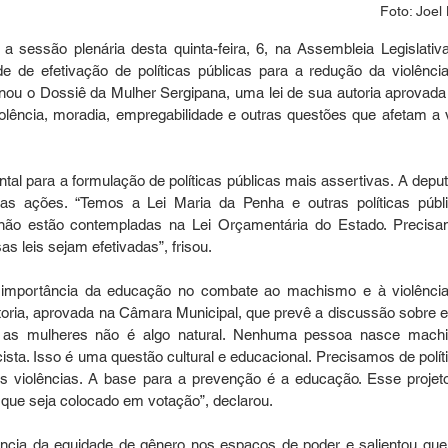
Foto: Joel 
 a sessão plenária desta quinta-feira, 6, na Assembleia Legislativa
e de efetivação de políticas públicas para a redução da violência
nou o Dossiê da Mulher Sergipana, uma lei de sua autoria aprovada
olência, moradia, empregabilidade e outras questões que afetam a v
al para a formulação de políticas públicas mais assertivas. A deput
s ações. “Temos a Lei Maria da Penha e outras políticas públi
 não estão contempladas na Lei Orçamentária do Estado. Precisa
s leis sejam efetivadas”, frisou.
a importância da educação no combate ao machismo e à violência
oria, aprovada na Câmara Municipal, que prevê a discussão sobre e
a as mulheres não é algo natural. Nenhuma pessoa nasce machis
ista. Isso é uma questão cultural e educacional. Precisamos de políti
s violências. A base para a prevenção é a educação. Esse projeto 
 que seja colocado em votação”, declarou.
cia da equidade de gênero nos espaços de poder e salientou que,