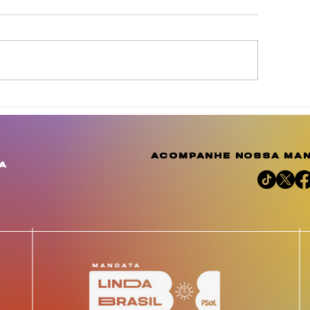
gosto Dourado reforça
Julho das Mulh
 conscientização e
Negras celebr
mplia o debate sobre a
resistência, m
mportância do
reafirma a luta
acompanhe nossa man
leitamento humano
justiça social 
a