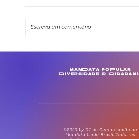
Escreva um comentário
Linda Brasil cobra
A
melhorias para
a
comunidades de
a
Muculanduba e Ouricuri,
i
manData poPular
em Estância
a
Diversidade & Cidadani
©2023 by GT de Comunicação da
Mandata Linda Brasil. Todos os