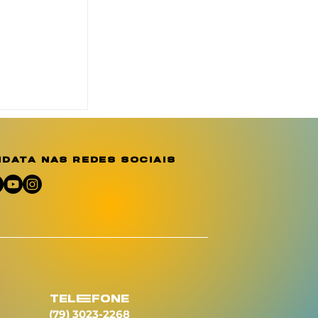
eridades
a
emória e
 por
data nas redes sociais
em Sergipe
telEfone
(79) 3023-2268