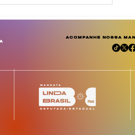
inda Brasil cobra
Agosto Dourad
elhorias para
a conscientiza
omunidades de
amplia o debat
uculanduba e Ouricuri,
importância d
acompanhe nossa man
m Estância
aleitamento h
a