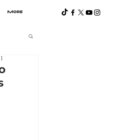
More
o
s