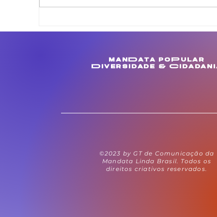
Linda Brasil apresenta
L
projeto de lei que veda
m
cláusula de barreira em
c
concursos públicos
M
manData poPular
estaduais
e
Diversidade & Cidadani
©2023 by GT de Comunicação da
Mandata Linda Brasil. Todos os
direitos criativos reservados.