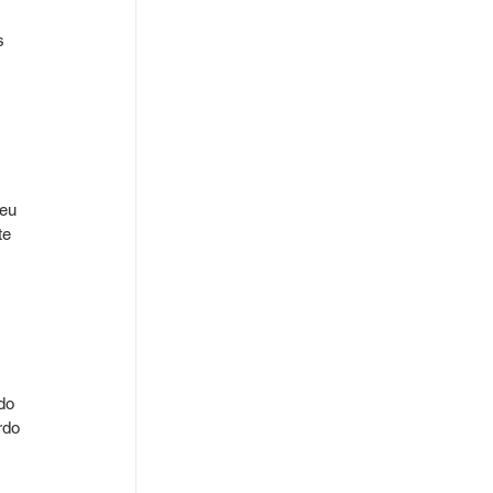
s 
 
eu 
te 
do 
rdo 