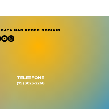
o reforça
ção e
e sobre a
o
data nas redes sociais
umano
telEfone
(79) 3023-2268