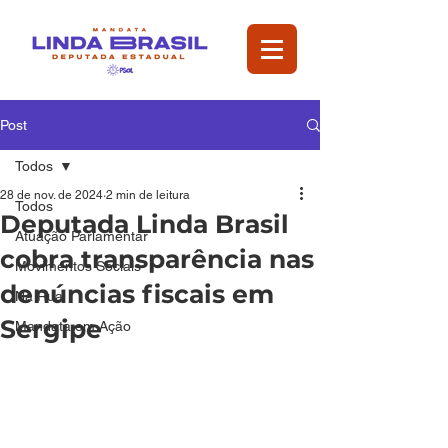
Post
Todos
28 de nov. de 2024
2 min de leitura
Todos
Deputada Linda Brasil
Atuação Parlamentar
cobra transparência nas
Movimentos Sociais
denúncias fiscais em
Na Rua
Sergipe
Mandata em Ação