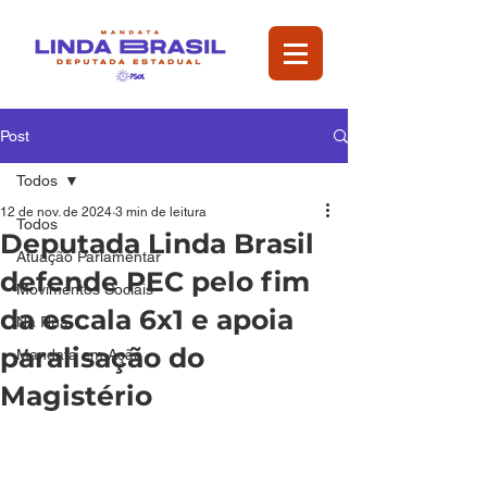
Post
Todos
12 de nov. de 2024
3 min de leitura
Todos
Deputada Linda Brasil
Atuação Parlamentar
defende PEC pelo fim
Movimentos Sociais
da escala 6x1 e apoia
Na Rua
paralisação do
Mandata em Ação
Magistério