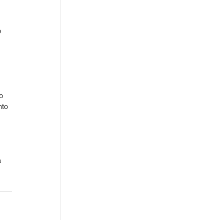
 
 
o 
to 
 