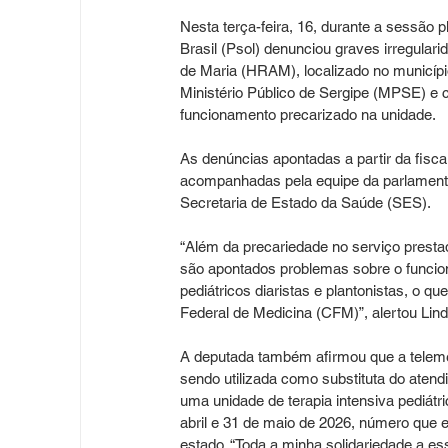
Nesta terça-feira, 16, durante a sessão 
Brasil (Psol) denunciou graves irregular
de Maria (HRAM), localizado no municípi
Ministério Público de Sergipe (MPSE) e c
funcionamento precarizado na unidade.
As denúncias apontadas a partir da fisc
acompanhadas pela equipe da parlamentar
Secretaria de Estado da Saúde (SES).
“Além da precariedade no serviço prestad
são apontados problemas sobre o funcion
pediátricos diaristas e plantonistas, o
Federal de Medicina (CFM)”, alertou Lind
A deputada também afirmou que a telemed
sendo utilizada como substituta do aten
uma unidade de terapia intensiva pediátri
abril e 31 de maio de 2026, número que 
estado. “Toda a minha solidariedade a ess