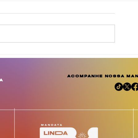
inda Brasil cobra
Agosto Dourad
elhorias para
a conscientiza
omunidades de
amplia o debat
uculanduba e Ouricuri,
importância d
acompanhe nossa man
m Estância
aleitamento h
a