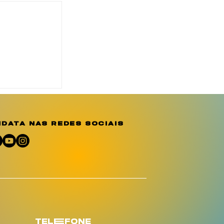
o reforça
ção e
e sobre a
o
data nas redes sociais
umano
telEfone