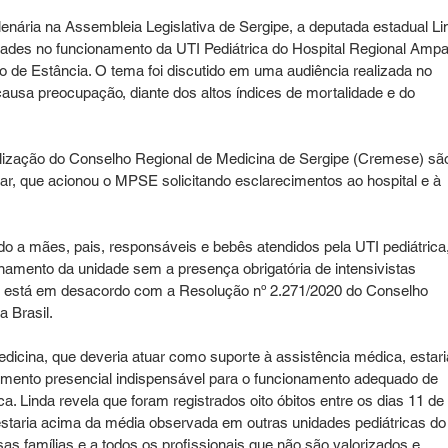
plenária na Assembleia Legislativa de Sergipe, a deputada estadual Li
idades no funcionamento da UTI Pediátrica do Hospital Regional Ampa
o de Estância. O tema foi discutido em uma audiência realizada no 
ausa preocupação, diante dos altos índices de mortalidade e do 
alização do Conselho Regional de Medicina de Sergipe (Cremese) sã
, que acionou o MPSE solicitando esclarecimentos ao hospital e à 
o a mães, pais, responsáveis e bebês atendidos pela UTI pediátrica,
amento da unidade sem a presença obrigatória de intensivistas 
 que está em desacordo com a Resolução nº 2.271/2020 do Conselho 
a Brasil.
icina, que deveria atuar como suporte à assistência médica, estari
dimento presencial indispensável para o funcionamento adequado de 
ca. Linda revela que foram registrados oito óbitos entre os dias 11 de 
estaria acima da média observada em outras unidades pediátricas do
as famílias e a todos os profissionais que não são valorizados e 