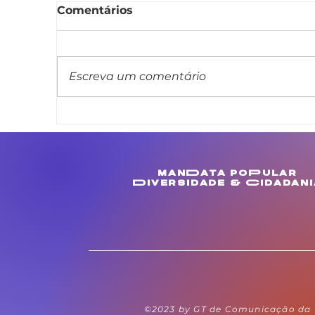
Comentários
Escreva um comentário
Linda Brasil apresenta
L
projeto de lei que veda
m
cláusula de barreira em
c
concursos públicos
M
manData poPular
estaduais
e
Diversidade & Cidadani
©2023 by GT de Comunicação da