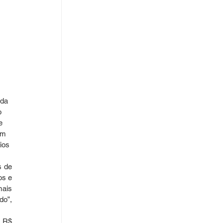
da 
o 
e 
em 
ios 
 de 
s e 
ais 
o”, 
 R$ 