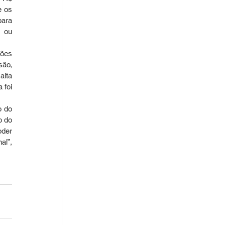
 os 
ara 
 ou 
ões 
ão, 
lta 
foi 
 do 
 do 
der 
l”, 