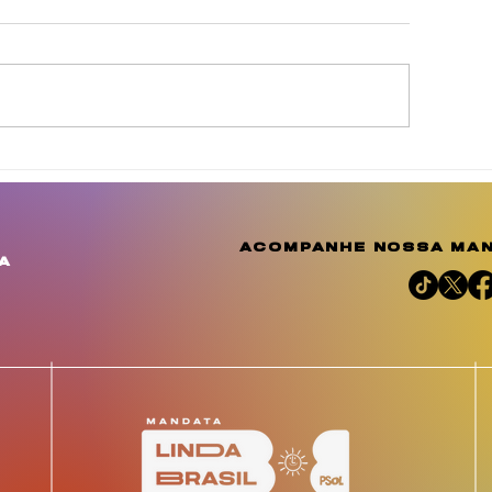
inda Brasil cobra
Agosto Dourad
elhorias para
a conscientiza
omunidades de
amplia o debat
uculanduba e Ouricuri,
importância d
acompanhe nossa man
m Estância
aleitamento h
a