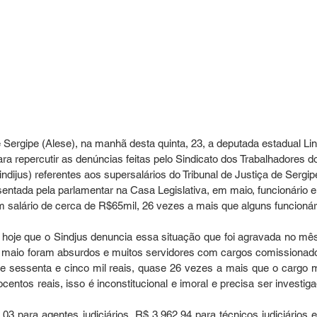
Sergipe (Alese), na manhã desta quinta, 23, a deputada estadual Lin
ra repercutir as denúncias feitas pelo Sindicato dos Trabalhadores d
ndijus) referentes aos supersalários do Tribunal de Justiça de Sergip
ntada pela parlamentar na Casa Legislativa, em maio, funcionário 
salário de cerca de R$65mil, 26 vezes a mais que alguns funcionár
 hoje que o Sindjus denuncia essa situação que foi agravada no mês
maio foram absurdos e muitos servidores com cargos comissionado
 sessenta e cinco mil reais, quase 26 vezes a mais que o cargo m
entos reais, isso é inconstitucional e imoral e precisa ser investigad
para agentes judiciários, R$ 3.962,94 para técnicos judiciários e