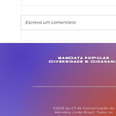
Escreva um comentário
Linda Brasil apresenta
L
projeto de lei que veda
m
cláusula de barreira em
c
concursos públicos
M
manData poPular
estaduais
e
Diversidade & Cidadani
©2023 by GT de Comunicação da
Mandata Linda Brasil. Todos os