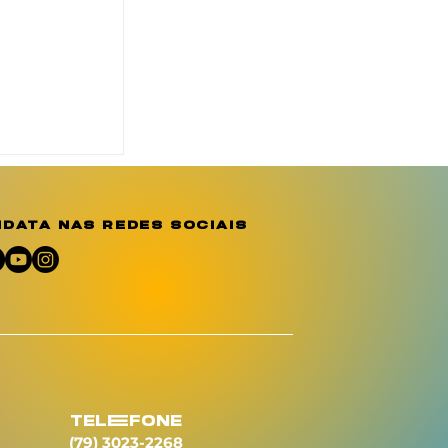
o reforça
ção e
e sobre a
o
data nas redes sociais
umano
telEfone
(79) 3023-2268