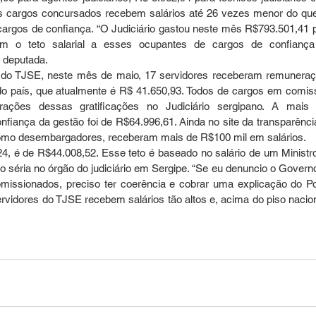
ses cargos concursados recebem salários até 26 vezes menor do que
argos de confiança. “O Judiciário gastou neste mês R$793.501,41 p
m o teto salarial a esses ocupantes de cargos de confiança
a deputada.
 do TJSE, neste mês de maio, 17 servidores receberam remuneraç
do país, que atualmente é R$ 41.650,93. Todos de cargos em comiss
ações dessas gratificações no Judiciário sergipano. A mais a
iança da gestão foi de R$64.996,61. Ainda no site da transparência 
 como desembargadores, receberam mais de R$100 mil em salários.
024, é de R$44.008,52. Esse teto é baseado no salário de um Ministro
 séria no órgão do judiciário em Sergipe. “Se eu denuncio o Governo
omissionados, preciso ter coerência e cobrar uma explicação do Po
rvidores do TJSE recebem salários tão altos e, acima do piso naciona