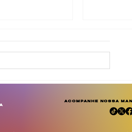
ederação Psol- Rede
Agosto Dourad
ficializa candidatura de
a conscientiza
nda Brasil à reeleição
amplia o debat
importância d
acompanhe nossa man
aleitamento h
a