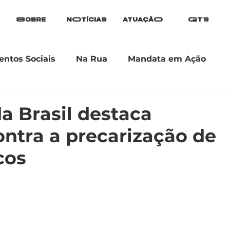
Sobre
nOtícias
atuaçãO
Gt's
ntos Sociais
Na Rua
Mandata em Ação
a Brasil destaca
ntra a precarização de
cos