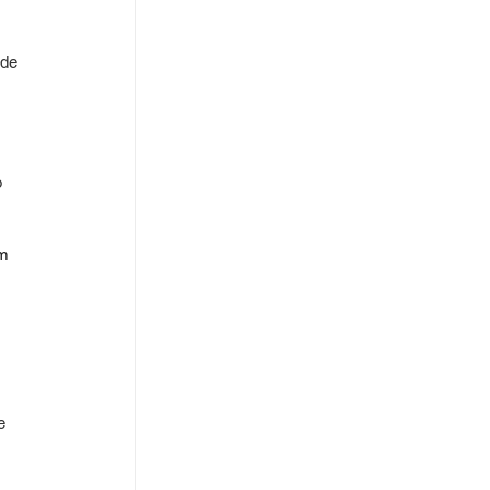
 de 
 
m 
e 