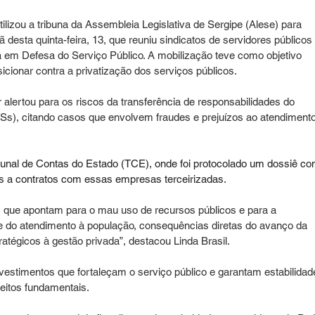
tilizou a tribuna da Assembleia Legislativa de Sergipe (Alese) para 
 desta quinta-feira, 13, que reuniu sindicatos de servidores públicos
 em Defesa do Serviço Público. A mobilização teve como objetivo 
sicionar contra a privatização dos serviços públicos.
alertou para os riscos da transferência de responsabilidades do 
Ss), citando casos que envolvem fraudes e prejuízos ao atendimento
bunal de Contas do Estado (TCE), onde foi protocolado um dossiê co
as a contratos com essas empresas terceirizadas. 
 que apontam para o mau uso de recursos públicos e para a 
e do atendimento à população, consequências diretas do avanço da 
ratégicos à gestão privada”, destacou Linda Brasil.
vestimentos que fortaleçam o serviço público e garantam estabilidad
reitos fundamentais.