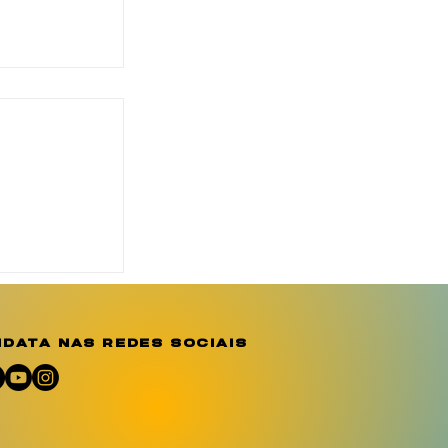
o reforça
ção e
e sobre a
o
data nas redes sociais
umano