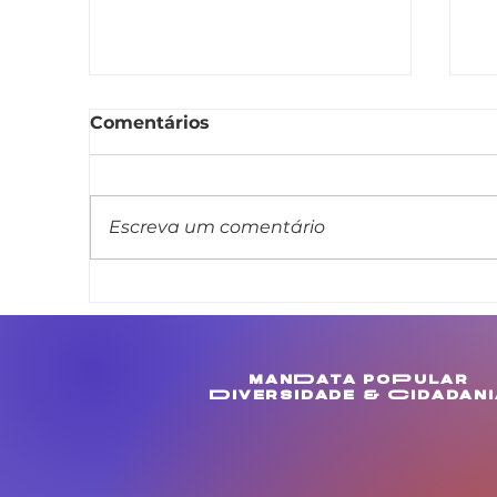
Comentários
Escreva um comentário
Linda Brasil cobra
F
melhorias para
o
comunidades de
Li
Muculanduba e Ouricuri,
manData poPular
em Estância
Diversidade & Cidadani