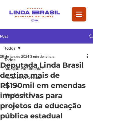
Post
Todos
26 de jan. de 2024
3 min de leitura
Todos
Deputada Linda Brasil
Atuação Parlamentar
destina mais de
Movimentos Sociais
R$190mil em emendas
Na Rua
impositivas para
Mandata em Ação
projetos da educação
pública estadual