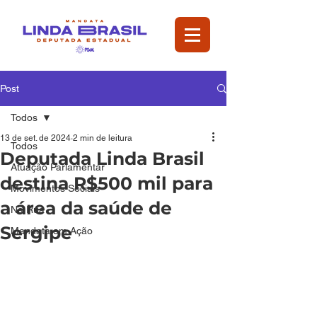
Post
Todos
13 de set. de 2024
2 min de leitura
Todos
Deputada Linda Brasil
Atuação Parlamentar
destina R$500 mil para
Movimentos Sociais
a área da saúde de
Na Rua
Sergipe
Mandata em Ação