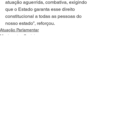
atuação aguerrida, combativa, exigindo 
que o Estado garanta esse direito 
constitucional a todas as pessoas do 
nosso estado”, reforçou.
Atuação Parlamentar
Movimentos Sociais
Mandata em Ação
Ver tudo
Posts recentes