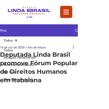
Post
Todos
10 de out. de 2025
1 min de leitura
Todos
Deputada Linda Brasil
Atuação Parlamentar
promove Fórum Popular
Movimentos Sociais
de Direitos Humanos
Na Rua
em Itabaiana
Mandata em Ação