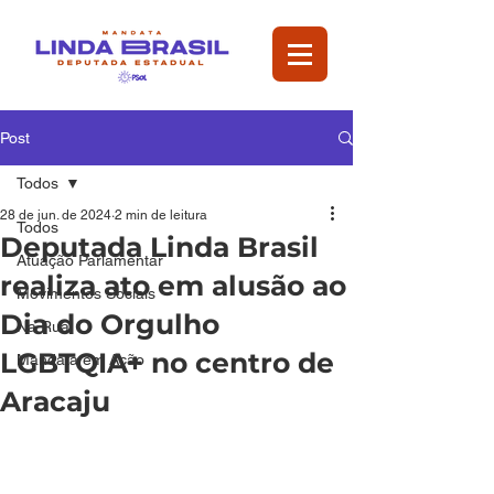
Post
Todos
28 de jun. de 2024
2 min de leitura
Todos
Deputada Linda Brasil
Atuação Parlamentar
realiza ato em alusão ao
Movimentos Sociais
Dia do Orgulho
Na Rua
LGBTQIA+ no centro de
Mandata em Ação
Aracaju