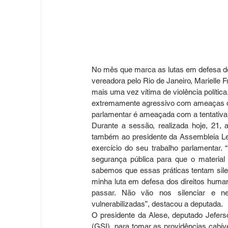
No mês que marca as lutas em defesa dos
vereadora pelo Rio de Janeiro, Marielle F
mais uma vez vítima de violência polític
extremamente agressivo com ameaças de
parlamentar é ameaçada com a tentativa d
Durante a sessão, realizada hoje, 21,
também ao presidente da Assembleia Legi
exercício do seu trabalho parlamentar. 
segurança pública para que o material 
sabemos que essas práticas tentam sile
minha luta em defesa dos direitos hum
passar. Não vão nos silenciar e n
vulnerabilizadas”, destacou a deputada.
O presidente da Alese, deputado Jeferso
(GSI), para tomar as providências cabíve