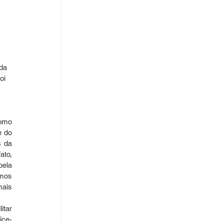
da 
oi 
omo 
 do 
 da 
to, 
ela 
mos 
ais 
tar 
ice-