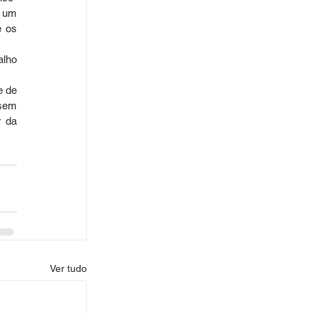
 um 
 os 
lho 
 de 
sem 
 da 
Ver tudo