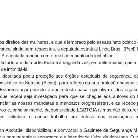
 direitos das mulheres, e que é lembrado pelo assassinato político 
ranco, ainda sem respostas, a deputada estadual Linda Brasil (Psol) f
a. A deputada recebeu um e-mail com conteúdo lgbtfóbico, 
 tortura e de morte. Essa é a segunda vez, em sete meses, que a 
e intimidá-la.
 a deputada pediu proteção aos órgãos estaduais de segurança, c
slativa de Sergipe (Alese), para reforço da sua proteção pessoal e
“Estamos aqui pedindo o apoio desta casa legislativa e dos órgãos
que recebi seja investigado para que se chegue aos autores do fa
nciar as nossas mandatas e mandatos progressistas, e as recebo p
anos e, principalmente, da comunidade LGBTQIA+, mas não deixare
em intimidar o nosso trabalho em defesa das populações m
n Andrade, disponibilizou e convocou o Gabinete de Segurança Mili
is para garantir a segurança e a integridade física da deputada. O v