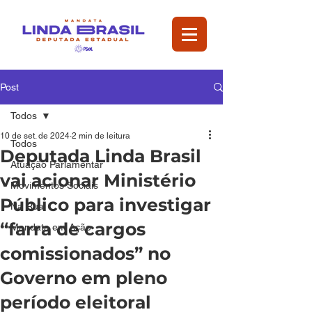
Post
Todos
10 de set. de 2024
2 min de leitura
Todos
Deputada Linda Brasil
Atuação Parlamentar
vai acionar Ministério
Movimentos Sociais
Público para investigar
Na Rua
“farra de cargos
Mandata em Ação
comissionados” no
Governo em pleno
período eleitoral