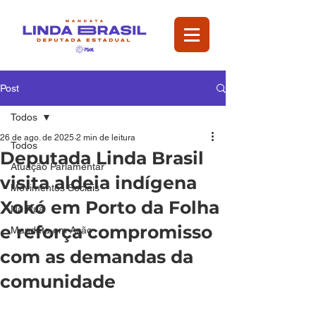
Post
Todos
26 de ago. de 2025
2 min de leitura
Todos
Deputada Linda Brasil
Atuação Parlamentar
visita aldeia indígena
Movimentos Sociais
Xokó em Porto da Folha
Na Rua
e reforça compromisso
Mandata em Ação
com as demandas da
comunidade