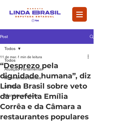
Post
Todos
11 de mar.
1 min de leitura
Todos
“Desprezo pela
Atuação Parlamentar
dignidade humana”, diz
Movimentos Sociais
Linda Brasil sobre veto
Na Rua
da prefeita Emília
Mandata em Ação
Corrêa e da Câmara a
restaurantes populares