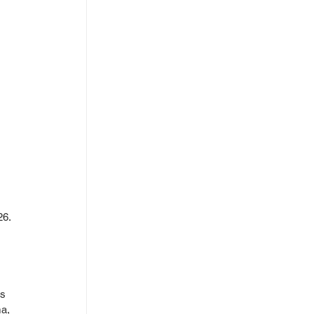
6. 
s 
a, 