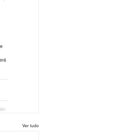
e 
erá 
Ver tudo