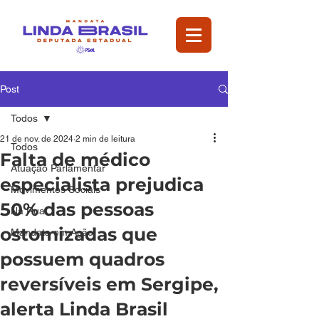
Post
Todos
21 de nov. de 2024
2 min de leitura
Todos
Falta de médico
Atuação Parlamentar
especialista prejudica
Movimentos Sociais
50% das pessoas
Na Rua
ostomizadas que
Mandata em Ação
possuem quadros
reversíveis em Sergipe,
alerta Linda Brasil