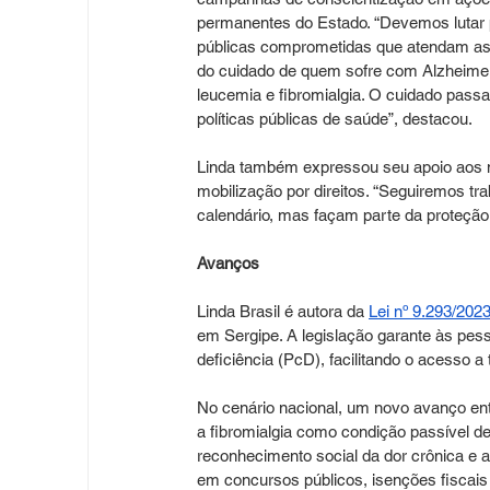
permanentes do Estado. “Devemos lutar p
públicas comprometidas que atendam a
do cuidado de quem sofre com Alzheimer,
leucemia e fibromialgia. O cuidado pass
políticas públicas de saúde”, destacou.
Linda também expressou seu apoio aos mo
mobilização por direitos. “Seguiremos t
calendário, mas façam parte da proteção
Avanços 
Linda Brasil é autora da 
Lei nº 9.293/202
em Sergipe. A legislação garante às pe
deficiência (PcD), facilitando o acesso a 
No cenário nacional, um novo avanço entr
a fibromialgia como condição passível d
reconhecimento social da dor crônica e a
em concursos públicos, isenções fiscais e