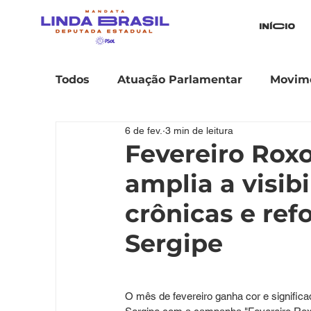
iníCio
Todos
Atuação Parlamentar
Movime
6 de fev.
3 min de leitura
Fevereiro Rox
amplia a visib
crônicas e ref
Sergipe
O mês de fevereiro ganha cor e signific