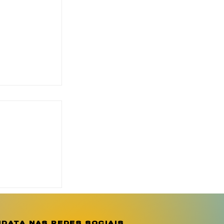
o reforça
ção e
e sobre a
o
data nas redes sociais