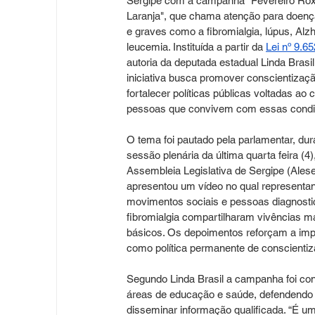
Sergipe com a campanha "Fevereiro Rox
Laranja", que chama atenção para doenç
e graves como a fibromialgia, lúpus, Alz
leucemia. Instituída a partir da 
Lei nº 9.6
autoria da deputada estadual Linda Brasil 
iniciativa busca promover conscientizaçã
fortalecer políticas públicas voltadas ao 
pessoas que convivem com essas condi
O tema foi pautado pela parlamentar, dura
sessão plenária da última quarta feira (4)
Assembleia Legislativa de Sergipe (Alese
apresentou um vídeo no qual representan
movimentos sociais e pessoas diagnost
fibromialgia compartilharam vivências mar
básicos. Os depoimentos reforçam a imp
como política permanente de conscientiz
Segundo Linda Brasil a campanha foi co
áreas de educação e saúde, defendendo q
disseminar informação qualificada. “É 