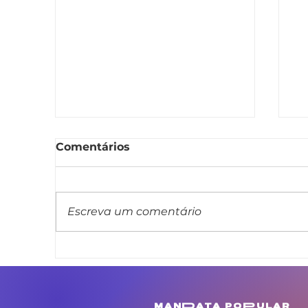
Comentários
Escreva um comentário
Linda Brasil apresenta
L
projeto de lei que veda
m
cláusula de barreira em
c
concursos públicos
M
manData poPular