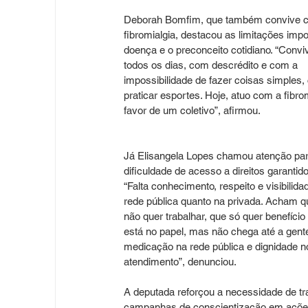
Deborah Bomfim, que também convive 
fibromialgia, destacou as limitações impo
doença e o preconceito cotidiano. “Convi
todos os dias, com descrédito e com a 
impossibilidade de fazer coisas simples,
praticar esportes. Hoje, atuo com a fibrom
favor de um coletivo”, afirmou.
Já Elisangela Lopes chamou atenção par
dificuldade de acesso a direitos garantido
“Falta conhecimento, respeito e visibilidad
rede pública quanto na privada. Acham q
não quer trabalhar, que só quer benefício s
está no papel, mas não chega até a gente
medicação na rede pública e dignidade n
atendimento”, denunciou.
A deputada reforçou a necessidade de tr
campanhas de conscientização em açõe