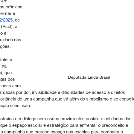
o e 
as crônicas 
heimer e 
52/2025
, de 
(Psol), a 
o e 
cuidado das 
ções.
nte  a 
, na 
), que 
Deputada Linda Brasil
tes dos 
icadas com 
cadas por dor, invisibilidade e dificuldades de acesso a direitos 
ortância de uma campanha que vá além do simbolismo e se consoli
ação e inclusão.
nstruída em diálogo com esses movimentos sociais e entidades das 
ue o espaço escolar é estratégico para enfrentar o preconceito e 
uma campanha que merece espaço nas escolas para combater o 