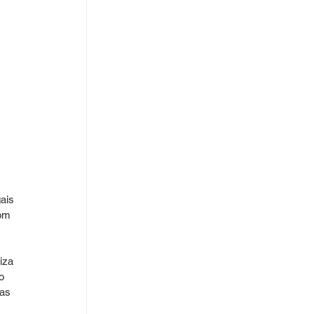
ais 
om 
iza 
o 
as 