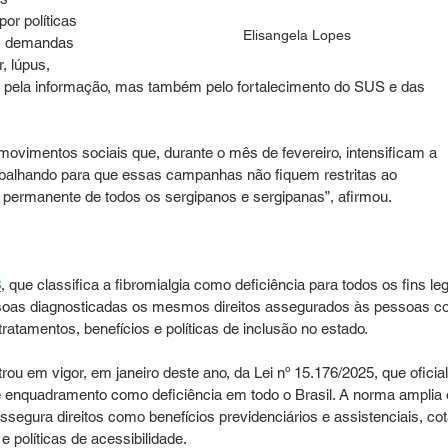
or políticas 
Elisangela Lopes
s demandas 
 lúpus, 
a pela informação, mas também pelo fortalecimento do SUS e das 
vimentos sociais que, durante o mês de fevereiro, intensificam a 
rabalhando para que essas campanhas não fiquem restritas ao 
 permanente de todos os sergipanos e sergipanas”, afirmou.
3
, que classifica a fibromialgia como deficiência para todos os fins leg
ssoas diagnosticadas os mesmos direitos assegurados às pessoas c
tratamentos, benefícios e políticas de inclusão no estado.
ou em vigor, em janeiro deste ano, da Lei nº 15.176/2025, que oficial
e enquadramento como deficiência em todo o Brasil. A norma amplia 
ssegura direitos como benefícios previdenciários e assistenciais, cot
 políticas de acessibilidade.