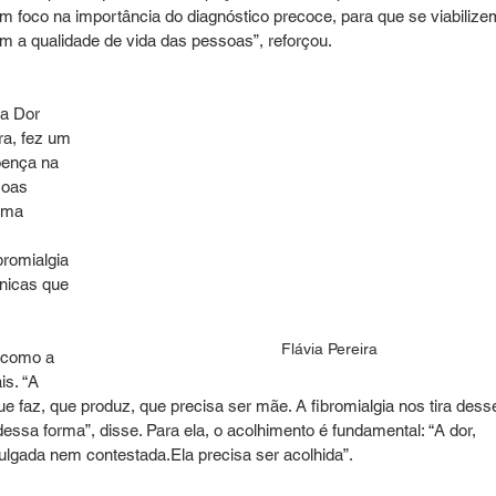
 foco na importância do diagnóstico precoce, para que se viabilize
m a qualidade de vida das pessoas”, reforçou.
a Dor 
ra, fez um 
oença na 
soas 
uma 
bromialgia 
nicas que 
Flávia Pereira
 como a 
is. “A 
e faz, que produz, que precisa ser mãe. A fibromialgia nos tira dess
dessa forma”, disse. Para ela, o acolhimento é fundamental: “A dor, 
lgada nem contestada.Ela precisa ser acolhida”.