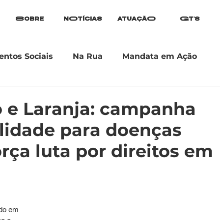
Sobre
nOtícias
atuaçãO
Gt's
ntos Sociais
Na Rua
Mandata em Ação
o e Laranja: campanha
ilidade para doenças
orça luta por direitos em
ado em 