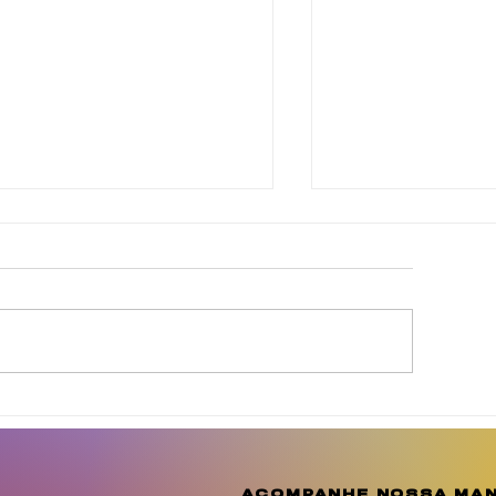
inda Brasil cobra
Agosto Dourad
elhorias para
a conscientiza
omunidades de
amplia o debat
uculanduba e Ouricuri,
importância d
acompanhe nossa man