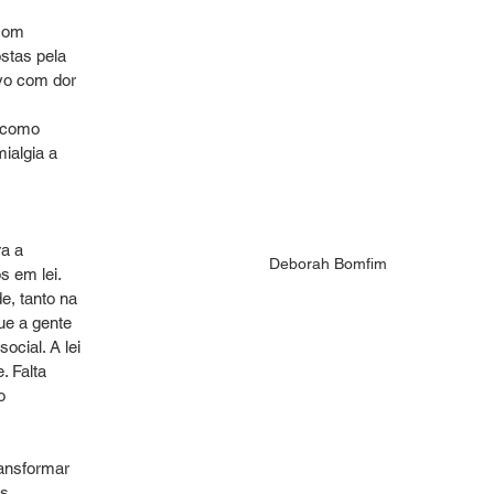
com 
stas pela 
vo com dor 
 como 
ialgia a 
a a 
Deborah Bomfim
s em lei. 
e, tanto na 
ue a gente 
ocial. A lei 
. Falta 
o 
ansformar 
s 