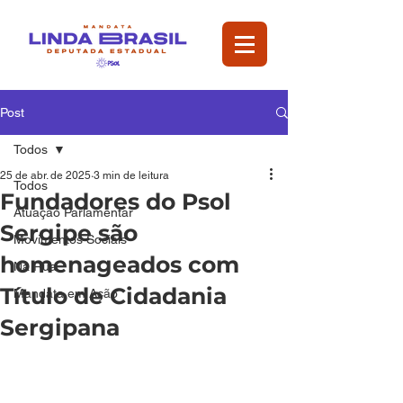
Post
Todos
25 de abr. de 2025
3 min de leitura
Todos
Fundadores do Psol
Atuação Parlamentar
Sergipe são
Movimentos Sociais
homenageados com
Na Rua
Título de Cidadania
Mandata em Ação
Sergipana