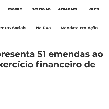
Sobre
nOtícias
atuaçãO
Gt's
ntos Sociais
Na Rua
Mandata em Ação
apresenta 51 emendas ao
ercício financeiro de