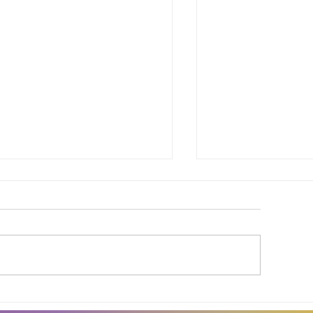
inda Brasil cobra
Agosto Dourad
elhorias para
a conscientiza