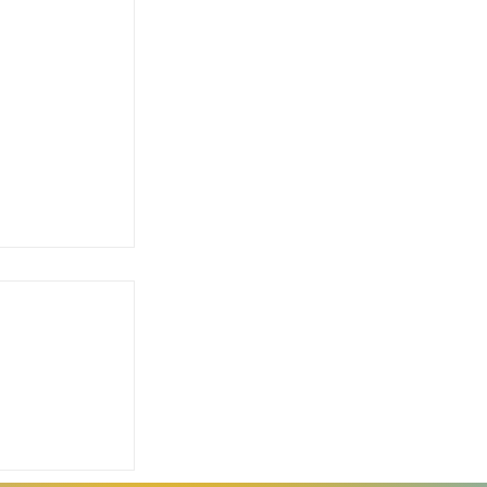
o reforça
ção e