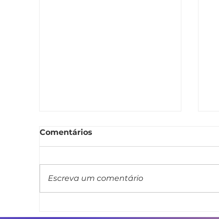
Comentários
Escreva um comentário
Linda Brasil apresenta
L
projeto de lei que veda
m