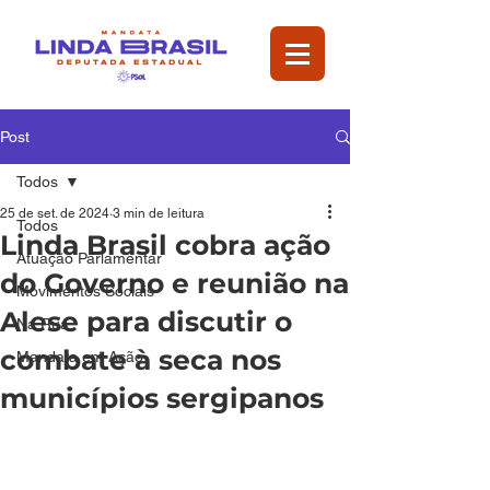
Post
Todos
25 de set. de 2024
3 min de leitura
Todos
Linda Brasil cobra ação
Atuação Parlamentar
do Governo e reunião na
Movimentos Sociais
Alese para discutir o
Na Rua
combate à seca nos
Mandata em Ação
municípios sergipanos