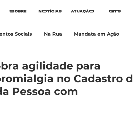
Sobre
nOtícias
atuaçãO
Gt's
ntos Sociais
Na Rua
Mandata em Ação
obra agilidade para
bromialgia no Cadastro 
 da Pessoa com