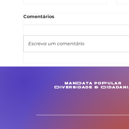
Comentários
Escreva um comentário
Linda Brasil apresenta
L
projeto de lei que veda
m
cláusula de barreira em
c
concursos públicos
M
manData poPular
estaduais
e
Diversidade & Cidadani