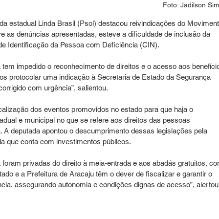
Foto: Jadilson Si
da estadual Linda Brasil (Psol) destacou reivindicações do Moviment
re as denúncias apresentadas, esteve a dificuldade de inclusão da 
de Identificação da Pessoa com Deficiência (CIN).
 tem impedido o reconhecimento de direitos e o acesso aos benefíci
mos protocolar uma indicação à Secretaria de Estado da Segurança 
corrigido com urgência”, salientou.
calização dos eventos promovidos no estado para que haja o 
adual e municipal no que se refere aos direitos das pessoas 
ca. A deputada apontou o descumprimento dessas legislações pela 
ada que conta com investimentos públicos.
foram privadas do direito à meia-entrada e aos abadás gratuitos, c
do e a Prefeitura de Aracaju têm o dever de fiscalizar e garantir o 
ência, assegurando autonomia e condições dignas de acesso”, alertou