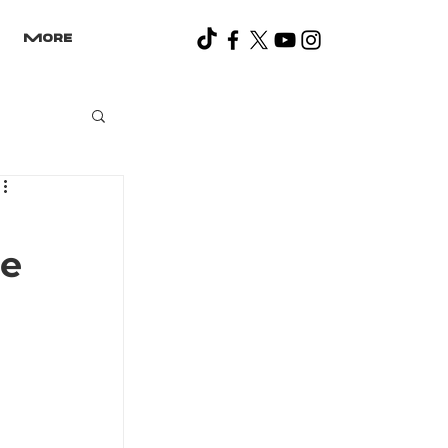
More
de