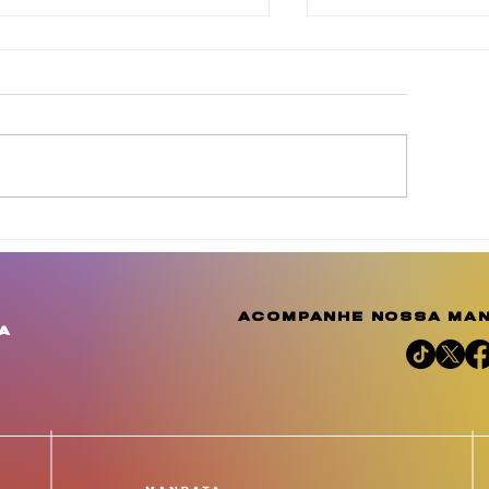
inda Brasil cobra
Agosto Dourad
elhorias para
a conscientiza
omunidades de
amplia o debat
uculanduba e Ouricuri,
importância d
acompanhe nossa man
m Estância
aleitamento h
a