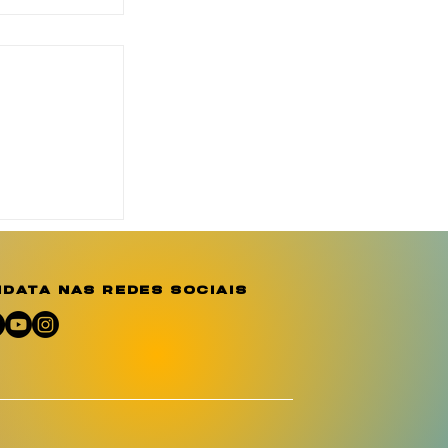
o reforça
ção e
e sobre a
o
data nas redes sociais
umano