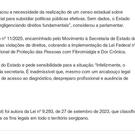
tacou a necessidade da realização de um censo estadual sobre 
al para subsidiar políticas públicas efetivas. Sem dados, o Estado 
egligenciando direitos fundamentais”, considerou a parlamentar.
o nº 11/2025, encaminhado pelo Movimento à Secretaria de Estado d
s violações de direitos, cobrando a implementação da Lei Federal nº
cional de Proteção das Pessoas com Fibromialgia e Dor Crônica.
do Estado e pede sensibilidade para a situação. “Infelizmente, o 
a secretaria. É inadmissível que, mesmo com um arcabouço legal 
a de acesso ao diagnóstico, despreparo profissional e ausência de 
) foi autora da Lei nº 9.293, de 27 de setembro de 2023, que classifi
 os fins legais em todo o território sergipano.