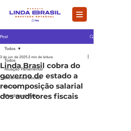
Post
Todos
3 de jun. de 2025
2 min de leitura
Todos
Linda Brasil cobra do
Atuação Parlamentar
governo de estado a
Movimentos Sociais
recomposição salarial
Na Rua
dos auditores fiscais
Mandata em Ação