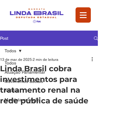
Post
Todos
13 de mar. de 2025
2 min de leitura
Todos
Linda Brasil cobra
Atuação Parlamentar
investimentos para
Movimentos Sociais
tratamento renal na
Na Rua
rede pública de saúde
Mandata em Ação