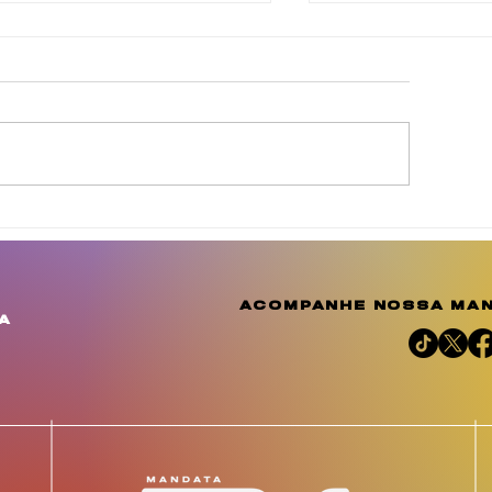
inda Brasil cobra
Agosto Dourad
elhorias para
a conscientiza
omunidades de
amplia o debat
uculanduba e Ouricuri,
importância d
acompanhe nossa man
m Estância
aleitamento h
a