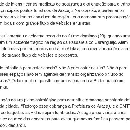
e de intensificar as medidas de segurança e orientação para o trânsi
principais pontos turísticos de Aracaju. Na ocasião, a parlamentar 
dores e visitantes assíduos da região - que demonstram preocupaçã
 locais com grande fluxo de veículos e turistas. 
ar lamentou o acidente ocorrido no último domingo (23), quando um
em um acidente trágico na região da Passarela do Caranguejo. Além 
aminhadas por moradores do bairro Atalaia, que revelam ausência de
 de grande fluxo de veículos e pedestres. 
e trânsito é para estar aonde? Não é para estar na rua? Não é para 
sses espaços não têm agentes de trânsito organizando o fluxo do 
ssoas? Deixo aqui os questionamentos para que a Prefeitura dê um 
ntar.
tação de um plano estratégico para garantir a presença constante de
s da cidade.  “Reforço essa cobrança à Prefeitura de Aracaju e à SMTT
de tragédias as vidas sejam lembradas. A segurança viária é uma 
ão exige medidas concretas para evitar que novas famílias passem pe
do”, declarou.