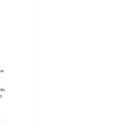
ar 
ção 
o 
 