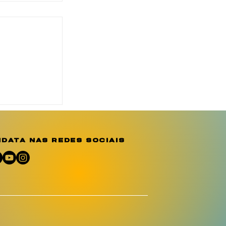
o reforça
ção e
e sobre a
o
data nas redes sociais
umano