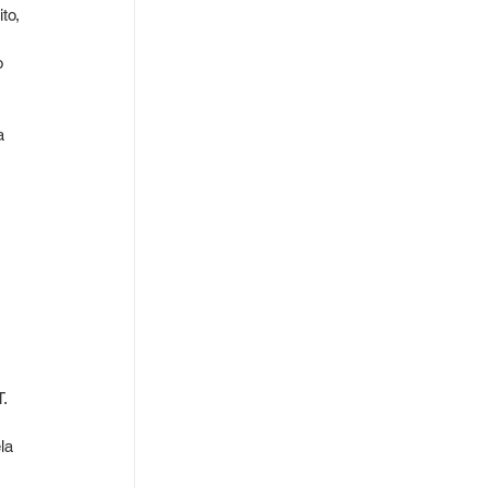
to, 
o 
a 
 
 
. 
la 