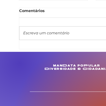
Comentários
Escreva um comentário
Linda Brasil apresenta
L
projeto de lei que veda
m
cláusula de barreira em
c
concursos públicos
M
manData poPular
estaduais
e
Diversidade & Cidadani