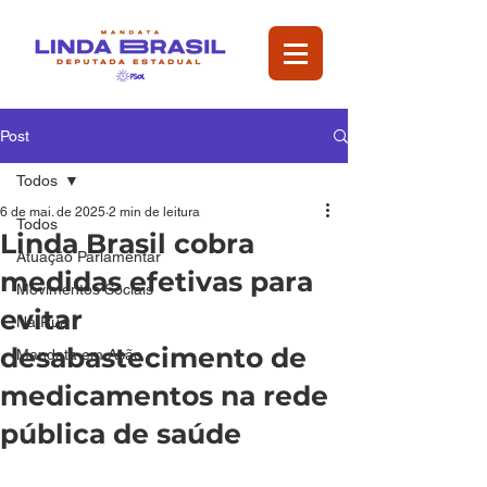
Post
Todos
6 de mai. de 2025
2 min de leitura
Todos
Linda Brasil cobra
Atuação Parlamentar
medidas efetivas para
Movimentos Sociais
evitar
Na Rua
desabastecimento de
Mandata em Ação
medicamentos na rede
pública de saúde