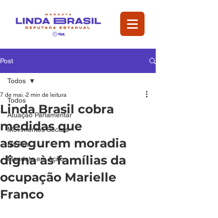
Post
Todos
7 de mai.
2 min de leitura
Todos
Linda Brasil cobra
Atuação Parlamentar
medidas que
Movimentos Sociais
assegurem moradia
Na Rua
digna às famílias da
Mandata em Ação
ocupação Marielle
Franco