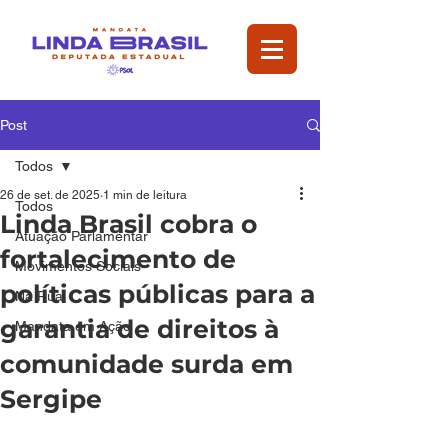
Post
Todos
26 de set. de 2025
1 min de leitura
Todos
Linda Brasil cobra o
Atuação Parlamentar
fortalecimento de
Movimentos Sociais
políticas públicas para a
Na Rua
garantia de direitos à
Mandata em Ação
comunidade surda em
Sergipe