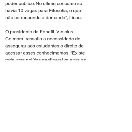
poder público. No último concurso só 
havia 10 vagas para Filosofia, o que 
não corresponde à demanda”, frisou.
O presidente da Fenefil, Vinícius 
Coimbra, ressalta a necessidade de 
assegurar aos estudantes o direito de 
acessar esses conhecimentos. “Existe 
toda uma política neoliberal que tira as 
humanidades, e quem mais sofre são 
as disciplinas de filosofia e sociologia. 
Então, lutamos para garantir que todas 
as pessoas tenham o direito de cursar 
Filosofia e Sociologia e sair do Ensino 
Médio preparadas como seres 
humanos e preparadas para disputar 
com quem tem essas disciplinas [ em 
outras unidade de ensino]”, salientou.
Atuação Parlamentar