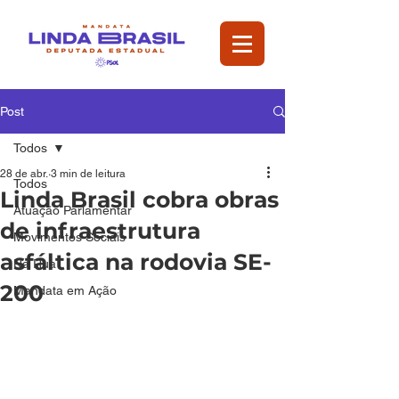
Post
Todos
28 de abr.
3 min de leitura
Todos
Linda Brasil cobra obras
Atuação Parlamentar
de infraestrutura
Movimentos Sociais
asfáltica na rodovia SE-
Na Rua
200
Mandata em Ação