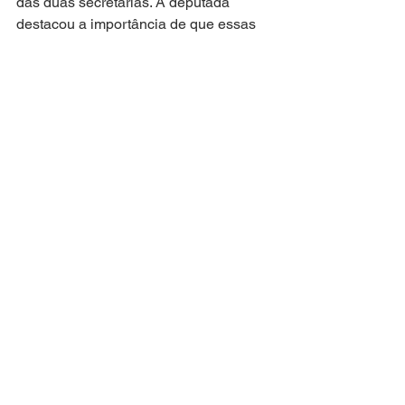
das duas secretarias. A deputada 
destacou a importância de que essas 
gestoras recebam os representantes 
das famílias e escutem as 
reivindicações apresentadas. 
“Reafirmamos nosso compromisso com 
o diálogo institucional e a defesa do 
direito à moradia digna”, declarou a 
parlamentar.
Atuação Parlamentar
Ver tudo
Posts recentes