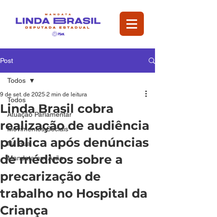
Post
Todos
9 de set. de 2025
2 min de leitura
Todos
Linda Brasil cobra
Atuação Parlamentar
realização de audiência
Movimentos Sociais
pública após denúncias
Na Rua
de médicos sobre a
Mandata em Ação
precarização de
trabalho no Hospital da
Criança