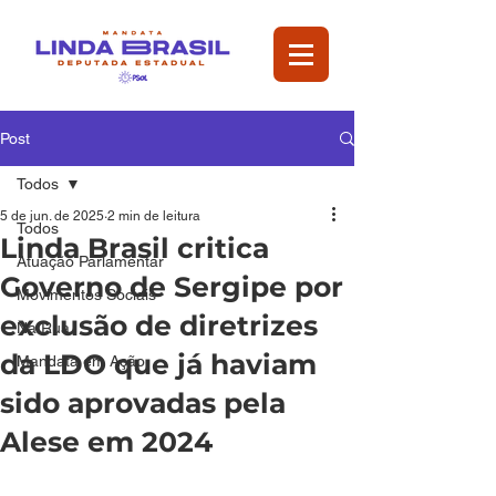
Post
Todos
5 de jun. de 2025
2 min de leitura
Todos
Linda Brasil critica
Atuação Parlamentar
Governo de Sergipe por
Movimentos Sociais
exclusão de diretrizes
Na Rua
da LDO que já haviam
Mandata em Ação
sido aprovadas pela
Alese em 2024